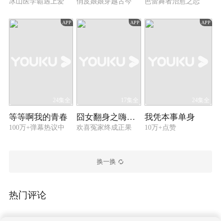
冰山医学霸遇上爱
俏皮娘娘穿越古今
芭蕾舞者治愈之恋
APP
APP
APP
24集全
17集全
24集全
等等啊我的青春
囧女翻身之嗨如花 第二季
我凭本事单身
100万+弹幕热议中
欢喜冤家终成正果
10万+点赞
换一换
热门评论