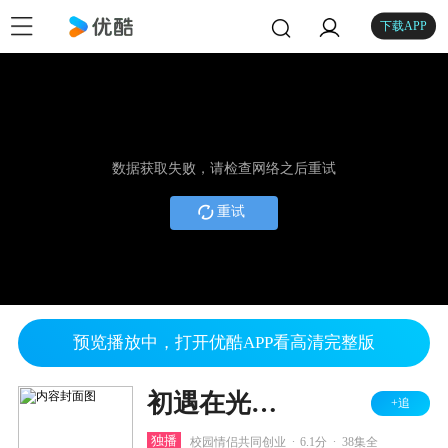
下载APP
数据获取失败，请检查网络之后重试
重试
预览播放中，打开优酷APP看高清完整版
初遇在光年之外
+追
.
.
独播
校园情侣共同创业
6.1分
38集全