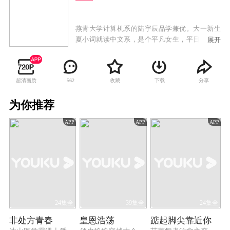
燕青大学计算机系的陆宇辰品学兼优。大一新生
夏小词就读中文系，是个平凡女生，平日爱好就
展开
是看书、写武侠小说。外型俊冷的陆宇辰和阳光
善良的夏小词，上学第一天就意外撞个满怀，并
惹出一连串糗事，两人就此结下梁子。但随着在
超清画质
收藏
下载
分享
562
校园生活的互动，他们越来越默契，共同解决了
很多难题，夏小词的武侠小说顺利出版，而陆宇
为你推荐
辰也在夏小词的鼓励下成功创业。两人共同努
力，事业有成并且收获了美好的爱情。
APP
APP
APP
24集全
39集全
24集全
非处方青春
皇恩浩荡
踮起脚尖靠近你