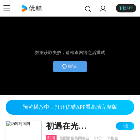
下载APP
数据获取失败，请检查网络之后重试
重试
预览播放中，打开优酷APP看高清完整版
初遇在光年之外
+追
.
.
独播
校园情侣共同创业
6.1分
38集全