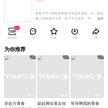
燕青大学计算机系的陆宇辰品学兼优。大一新生
夏小词就读中文系，是个平凡女生，平日爱好就
展开
是看书、写武侠小说。外型俊冷的陆宇辰和阳光
善良的夏小词，上学第一天就意外撞个满怀，并
惹出一连串糗事，两人就此结下梁子。但随着在
超清画质
收藏
下载
分享
294
校园生活的互动，他们越来越默契，共同解决了
很多难题，夏小词的武侠小说顺利出版，而陆宇
为你推荐
辰也在夏小词的鼓励下成功创业。两人共同努
力，事业有成并且收获了美好的爱情。
APP
APP
APP
24集全
24集全
24集全
非处方青春
踮起脚尖靠近你
等等啊我的青春