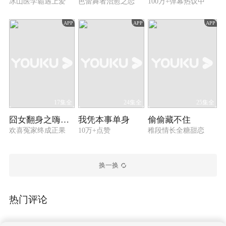
冰山医学霸遇上爱
芭蕾舞者治愈之恋
100万+弹幕热议中
APP
APP
APP
17集全
24集全
25集全
囧女翻身之嗨如花 第二季
我凭本事单身
偷偷藏不住
欢喜冤家终成正果
10万+点赞
稚段情长全糖甜恋
换一换
热门评论