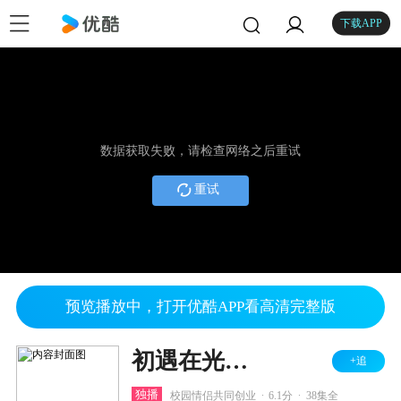
下载APP
数据获取失败，请检查网络之后重试
重试
预览播放中，打开优酷APP看高清完整版
初遇在光年之外
+追
.
.
独播
校园情侣共同创业
6.1分
38集全