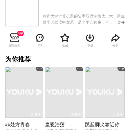
燕青大学计算机系的陆宇辰品学兼优。大一新生
夏小词就读中文系，是个平凡女生，平日爱好就
展开
是看书、写武侠小说。外型俊冷的陆宇辰和阳光
善良的夏小词，上学第一天就意外撞个满怀，并
惹出一连串糗事，两人就此结下梁子。但随着在
超清画质
收藏
下载
分享
236
校园生活的互动，他们越来越默契，共同解决了
很多难题，夏小词的武侠小说顺利出版，而陆宇
为你推荐
辰也在夏小词的鼓励下成功创业。两人共同努
力，事业有成并且收获了美好的爱情。
APP
APP
APP
24集全
39集全
24集全
非处方青春
皇恩浩荡
踮起脚尖靠近你