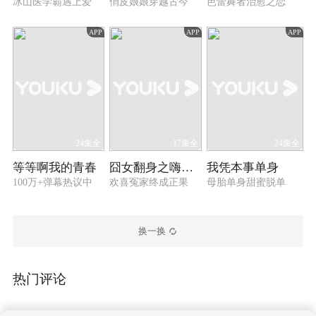
冰山医学霸遇上爱
俏皮娘娘穿越古今
芭蕾舞者治愈之恋
APP
APP
APP
24集全
17集全
24集全
等等啊我的青春
囧女翻身之嗨如花 第二季
我凭本事单身
100万+弹幕热议中
欢喜冤家终成正果
母胎单身甜蜜脱单
换一换
热门评论