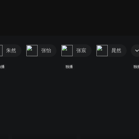
朱然
张怡
张宸
晁然
独播
独播
独