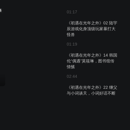
播
01:17
《初遇在光年之外》02 陆宇
辰游戏化身顶级玩家暴打大
怪兽
01:19
《初遇在光年之外》14 韩国
伦“偶遇”莫筱琳，图书馆传
情愫
02:44
《初遇在光年之外》22 继父
与小词谈天，小词好话不断
夸陆宇宸
02:25
《初遇在光年之外》计算机
系男生日常：有女生找一定