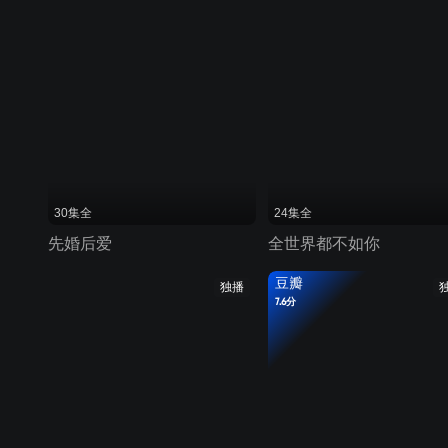
30集全
24集全
先婚后爱
全世界都不如你
豆瓣
独播
7.6分