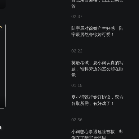
管竟亲自迎接，山庄归男友
管
02:37
P
陆宇辰对徐娇产生好感，陆
宇辰居然夸徐娇可爱！
02:22
英语考试，夏小词认真的写
题，谁料旁边的室友却在睡
觉
01:15
夏小词甄行签订协议，双方
各取所需，有好戏了！
02:56
播
小词想心事遇危险被救，却
倒在了陆宇辰怀里