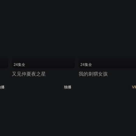
24集全
24集全
又见仲夏夜之星
我的刺猬女孩
独播
独播
VI