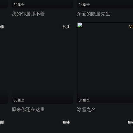
24集全
24集全
我的邻居睡不着
亲爱的隐居先生
独播
独播
VI
36集全
34集全
原来你还在这里
冰雪之名
独播
独播
独