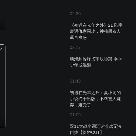
02:20
《初遇在光年之外》21 陆宇
宸遇仇家围攻，神秘黑衣人
谣言蛊惑
02:17
P
项海到餐厅找宇辰吵架 乖乖
少年成混混
01:49
初遇在光年之外：夏小词的
小说终于出版，不料被人嫌
弃，难受了
01:09
双11大战小词沉迷游戏无法
自拔【徐娇CUT】