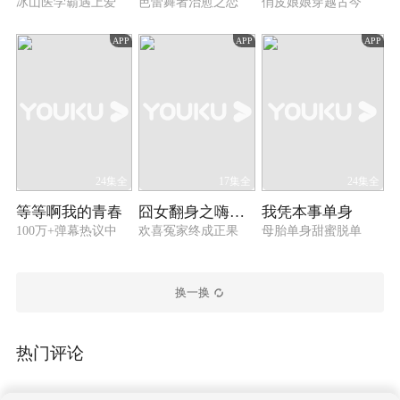
冰山医学霸遇上爱
芭蕾舞者治愈之恋
俏皮娘娘穿越古今
APP
APP
APP
24集全
17集全
24集全
等等啊我的青春
囧女翻身之嗨如花 第二季
我凭本事单身
100万+弹幕热议中
欢喜冤家终成正果
母胎单身甜蜜脱单
换一换
热门评论