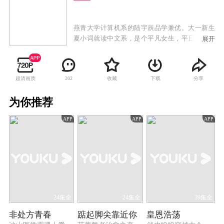
燕青大学计算机系的陆宇辰品学兼优。大一新生
夏小词就读中文系，是个平凡女生，平日爱好就
展开
是看书、写武侠小说。外型俊冷的陆宇辰和阳光
善良的夏小词，上学第一天就意外撞个满怀，并
惹出一连串糗事，两人就此结下梁子。但随着在
超清画质
收藏
下载
分享
202
校园生活的互动，他们越来越默契，共同解决了
很多难题，夏小词的武侠小说顺利出版，而陆宇
为你推荐
辰也在夏小词的鼓励下成功创业。两人共同努
力，事业有成并且收获了美好的爱情。
APP
APP
APP
24集全
24集全
39集全
非处方青春
踮起脚尖靠近你
皇恩浩荡