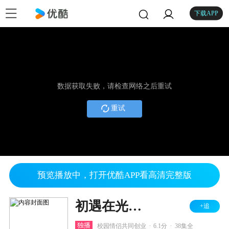
下载APP
数据获取失败，请检查网络之后重试
重试
预览播放中，打开优酷APP看高清完整版
初遇在光年之外
+追
.
.
独播
校园情侣共同创业
6.1分
38集全