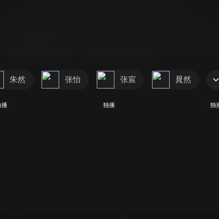
朱然
张怡
张宸
晁然
独播
独播
独