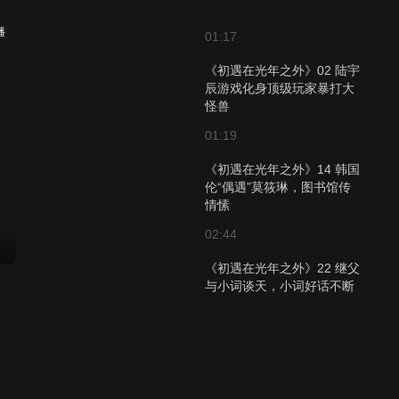
播
01:17
《初遇在光年之外》02 陆宇
辰游戏化身顶级玩家暴打大
怪兽
01:19
《初遇在光年之外》14 韩国
伦“偶遇”莫筱琳，图书馆传
情愫
02:44
《初遇在光年之外》22 继父
与小词谈天，小词好话不断
夸陆宇宸
02:25
《初遇在光年之外》计算机
系男生日常：有女生找一定