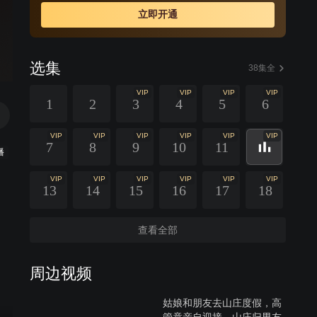
立即开通
选集
38集全
VIP
VIP
VIP
VIP
1
2
3
4
5
6
VIP
VIP
VIP
VIP
VIP
VIP
7
8
9
10
11
播
VIP
VIP
VIP
VIP
VIP
VIP
13
14
15
16
17
18
查看全部
周边视频
姑娘和朋友去山庄度假，高