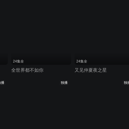
24集全
24集全
全世界都不如你
又见仲夏夜之星
独播
独播
独