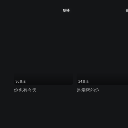
独播
36集全
24集全
你也有今天
是亲密的你