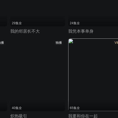
29集全
24集全
我的邻居长不大
我凭本事单身
独播
独播
VI
40集全
65集全
炽热吸引
我要和你在一起