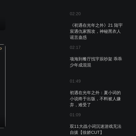
02:20
《初遇在光年之外》21 陆宇
宸遇仇家围攻，神秘黑衣人
谣言蛊惑
02:17
P
项海到餐厅找宇辰吵架 乖乖
少年成混混
01:49
初遇在光年之外：夏小词的
小说终于出版，不料被人嫌
弃，难受了
01:09
双11大战小词沉迷游戏无法
自拔【徐娇CUT】