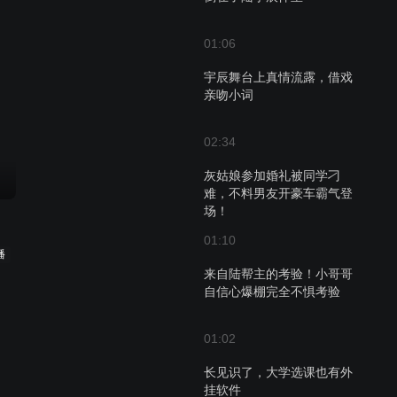
01:06
宇辰舞台上真情流露，借戏
亲吻小词
02:34
灰姑娘参加婚礼被同学刁
难，不料男友开豪车霸气登
场！
01:10
播
来自陆帮主的考验！小哥哥
自信心爆棚完全不惧考验
01:02
长见识了，大学选课也有外
挂软件