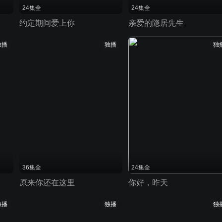
24集全
24集全
约定期间爱上你
亲爱的隐居先生
独播
独播
独
36集全
24集全
原来你还在这里
你好，昨天
独播
独播
独