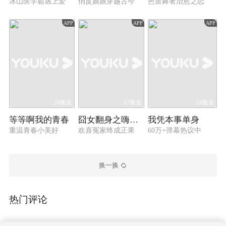
冰山医学霸遇上爱
俏皮娘娘穿越古今
芭蕾舞者治愈之恋
APP
APP
APP
24集全
17集全
24集全
等等啊我的青春
囧女翻身之嗨如花 第二季
我凭本事单身
重温青春小美好
欢喜冤家终成正果
60万+弹幕热议中
换一换
热门评论