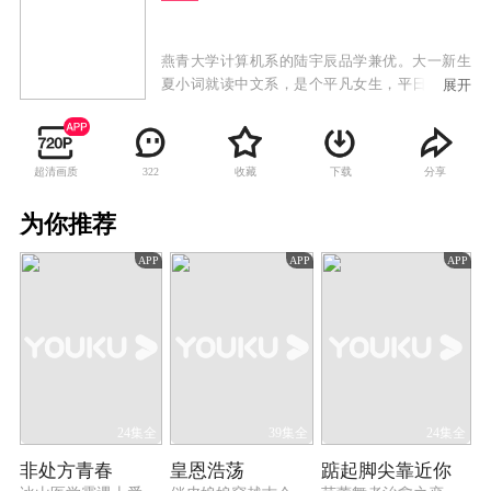
燕青大学计算机系的陆宇辰品学兼优。大一新生
夏小词就读中文系，是个平凡女生，平日爱好就
展开
是看书、写武侠小说。外型俊冷的陆宇辰和阳光
善良的夏小词，上学第一天就意外撞个满怀，并
惹出一连串糗事，两人就此结下梁子。但随着在
超清画质
收藏
下载
分享
322
校园生活的互动，他们越来越默契，共同解决了
很多难题，夏小词的武侠小说顺利出版，而陆宇
为你推荐
辰也在夏小词的鼓励下成功创业。两人共同努
力，事业有成并且收获了美好的爱情。
APP
APP
APP
24集全
39集全
24集全
非处方青春
皇恩浩荡
踮起脚尖靠近你