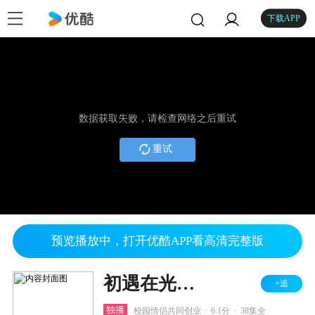
下载APP
数据获取失败，请检查网络之后重试
重试
预览播放中，打开优酷APP看高清完整版
初遇在光年之外
+追
.
.
独播
校园情侣共同创业
6.1分
38集全