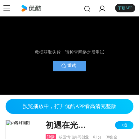
下载APP
数据获取失败，请检查网络之后重试
重试
预览播放中，打开优酷APP看高清完整版
初遇在光年之外
+追
.
.
独播
校园情侣共同创业
6.1分
38集全