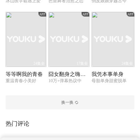
冰山医学霸遇上爱
芭蕾舞者治愈之恋
俏皮娘娘穿越古今
APP
APP
APP
24集全
17集全
24集全
等等啊我的青春
囧女翻身之嗨如花 第二季
我凭本事单身
重温青春小美好
10万+弹幕热议中
母胎单身甜蜜脱单
换一换
热门评论