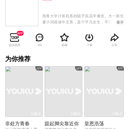
燕青大学计算机系的陆宇辰品学兼优。大一新生
夏小词就读中文系，是个平凡女生，平日爱好就
展开
是看书、写武侠小说。外型俊冷的陆宇辰和阳光
善良的夏小词，上学第一天就意外撞个满怀，并
惹出一连串糗事，两人就此结下梁子。但随着在
超清画质
收藏
下载
分享
386
校园生活的互动，他们越来越默契，共同解决了
很多难题，夏小词的武侠小说顺利出版，而陆宇
为你推荐
辰也在夏小词的鼓励下成功创业。两人共同努
力，事业有成并且收获了美好的爱情。
APP
APP
APP
24集全
24集全
39集全
非处方青春
踮起脚尖靠近你
皇恩浩荡