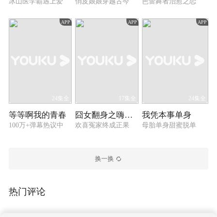
冰山医学霸遇上爱
俏皮娘娘穿越古今
芭蕾舞者治愈之恋
APP
APP
APP
24集全
17集全
24集全
等等啊我的青春
囧女翻身之嗨如花 第二季
我凭本事单身
100万+弹幕热议中
欢喜冤家终成正果
母胎单身甜蜜脱单
换一换
热门评论