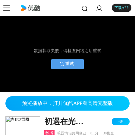
下载APP
数据获取失败，请检查网络之后重试
重试
预览播放中，打开优酷APP看高清完整版
初遇在光年之外
+追
.
.
独播
校园情侣共同创业
6.1分
38集全