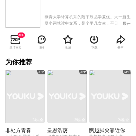
燕青大学计算机系的陆宇辰品学兼优。大一新生
夏小词就读中文系，是个平凡女生，平日爱好就
展开
是看书、写武侠小说。外型俊冷的陆宇辰和阳光
善良的夏小词，上学第一天就意外撞个满怀，并
惹出一连串糗事，两人就此结下梁子。但随着在
超清画质
收藏
下载
分享
566
校园生活的互动，他们越来越默契，共同解决了
很多难题，夏小词的武侠小说顺利出版，而陆宇
为你推荐
辰也在夏小词的鼓励下成功创业。两人共同努
力，事业有成并且收获了美好的爱情。
APP
APP
APP
24集全
39集全
24集全
非处方青春
皇恩浩荡
踮起脚尖靠近你