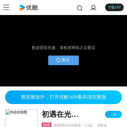
下载APP
数据获取失败，请检查网络之后重试
重试
预览播放中，打开优酷APP看高清完整版
初遇在光年之外
+追
.
.
独播
校园情侣共同创业
6.1分
38集全