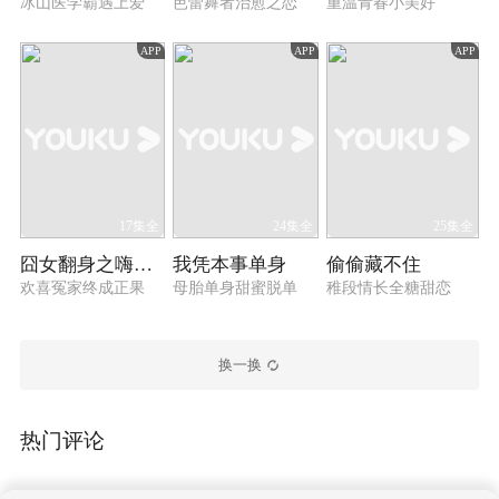
冰山医学霸遇上爱
芭蕾舞者治愈之恋
重温青春小美好
APP
APP
APP
17集全
24集全
25集全
囧女翻身之嗨如花 第二季
我凭本事单身
偷偷藏不住
欢喜冤家终成正果
母胎单身甜蜜脱单
稚段情长全糖甜恋
换一换
热门评论