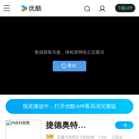
下载APP
数据获取失败，请检查网络之后重试
重试
预览播放中，打开优酷APP看高清完整版
捷德奥特曼 中配版
+追
.
.
VIP
恶魔与光明之子的抉择
9.6分
25话全