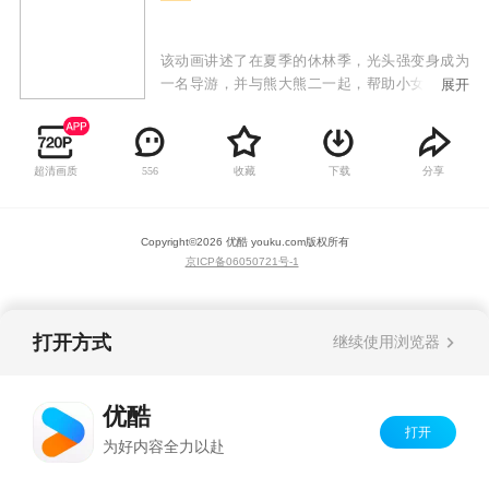
该动画讲述了在夏季的休林季，光头强变身成为
一名导游，并与熊大熊二一起，帮助小女孩赵琳
展开
去往森林深处找寻儿时玩伴东北虎的故事。在寻
虎的探险路上，他们走过美丽神秘的森林、奇妙
的地下世界、缤纷的雪山世界……他们不仅面临
超清画质
收藏
下载
分享
556
自然生存的考验，还要与盗猎者反派斗智斗勇、
拯救动物、帮助有困难的当地人，一场欢乐的奇
妙探险由此开启。
Copyright©
2026
优酷 youku.com
版权所有
京ICP备06050721号-1
打开方式
继续使用浏览器
优酷
打开
为好内容全力以赴