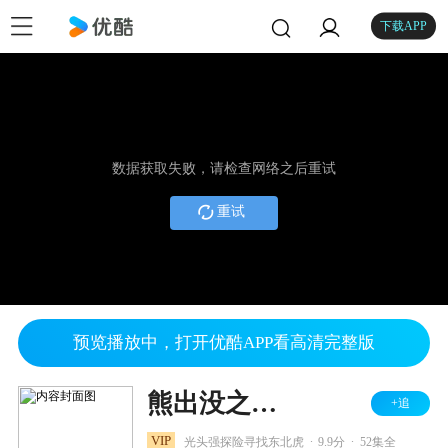
下载APP
数据获取失败，请检查网络之后重试
重试
预览播放中，打开优酷APP看高清完整版
熊出没之探险日记
+追
.
.
VIP
光头强探险寻找东北虎
9.9分
52集全