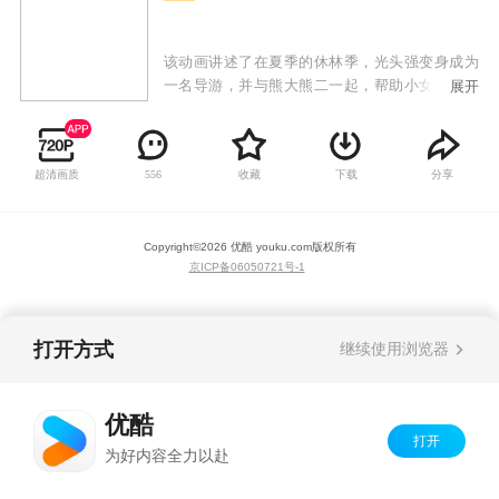
该动画讲述了在夏季的休林季，光头强变身成为
一名导游，并与熊大熊二一起，帮助小女孩赵琳
展开
去往森林深处找寻儿时玩伴东北虎的故事。在寻
虎的探险路上，他们走过美丽神秘的森林、奇妙
的地下世界、缤纷的雪山世界……他们不仅面临
超清画质
收藏
下载
分享
556
自然生存的考验，还要与盗猎者反派斗智斗勇、
拯救动物、帮助有困难的当地人，一场欢乐的奇
妙探险由此开启。
Copyright©
2026
优酷 youku.com
版权所有
京ICP备06050721号-1
打开方式
继续使用浏览器
优酷
打开
为好内容全力以赴