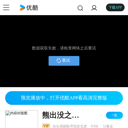
下载APP
数据获取失败，请检查网络之后重试
重试
预览播放中，打开优酷APP看高清完整版
熊出没之探险日记
+追
.
.
VIP
光头强探险寻找东北虎
9.9分
52集全