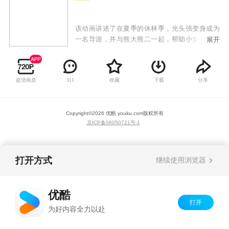
该动画讲述了在夏季的休林季，光头强变身成为
一名导游，并与熊大熊二一起，帮助小女孩赵琳
展开
去往森林深处找寻儿时玩伴东北虎的故事。在寻
虎的探险路上，他们走过美丽神秘的森林、奇妙
的地下世界、缤纷的雪山世界……他们不仅面临
超清画质
收藏
下载
分享
311
自然生存的考验，还要与盗猎者反派斗智斗勇、
拯救动物、帮助有困难的当地人，一场欢乐的奇
妙探险由此开启。
Copyright©
2026
优酷 youku.com
版权所有
京ICP备06050721号-1
打开方式
继续使用浏览器
优酷
打开
为好内容全力以赴