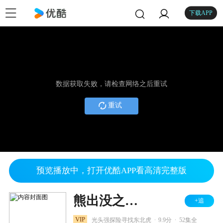
下载APP
数据获取失败，请检查网络之后重试
重试
预览播放中，打开优酷APP看高清完整版
熊出没之探险日记
+追
.
.
VIP
光头强探险寻找东北虎
9.9分
52集全