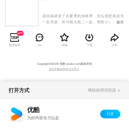
该动画讲述了在夏季的休林季，光头强变身成为
一名导游，并与熊大熊二一起，帮助小女孩赵琳
展开
去往森林深处找寻儿时玩伴东北虎的故事。在寻
虎的探险路上，他们走过美丽神秘的森林、奇妙
的地下世界、缤纷的雪山世界……他们不仅面临
超清画质
收藏
下载
分享
345
自然生存的考验，还要与盗猎者反派斗智斗勇、
拯救动物、帮助有困难的当地人，一场欢乐的奇
妙探险由此开启。
Copyright©
2026
优酷 youku.com
版权所有
京ICP备06050721号-1
打开方式
继续使用浏览器
优酷
打开
为好内容全力以赴