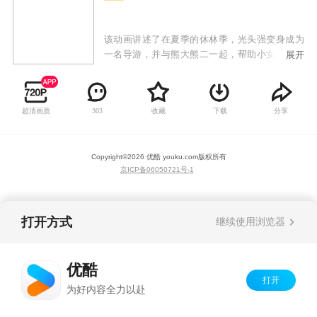
该动画讲述了在夏季的休林季，光头强变身成为
一名导游，并与熊大熊二一起，帮助小女孩赵琳
展开
去往森林深处找寻儿时玩伴东北虎的故事。在寻
虎的探险路上，他们走过美丽神秘的森林、奇妙
的地下世界、缤纷的雪山世界……他们不仅面临
超清画质
收藏
下载
分享
303
自然生存的考验，还要与盗猎者反派斗智斗勇、
拯救动物、帮助有困难的当地人，一场欢乐的奇
妙探险由此开启。
Copyright©
2026
优酷 youku.com
版权所有
京ICP备06050721号-1
打开方式
继续使用浏览器
优酷
打开
为好内容全力以赴