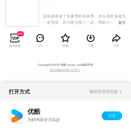
该动画讲述了在夏季的休林季，光头强变身成为
一名导游，并与熊大熊二一起，帮助小女孩赵琳
展开
去往森林深处找寻儿时玩伴东北虎的故事。在寻
虎的探险路上，他们走过美丽神秘的森林、奇妙
的地下世界、缤纷的雪山世界……他们不仅面临
超清画质
收藏
下载
分享
314
自然生存的考验，还要与盗猎者反派斗智斗勇、
拯救动物、帮助有困难的当地人，一场欢乐的奇
妙探险由此开启。
Copyright©
2026
优酷 youku.com
版权所有
京ICP备06050721号-1
打开方式
继续使用浏览器
优酷
打开
为好内容全力以赴