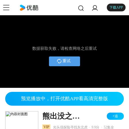
下载APP
数据获取失败，请检查网络之后重试
重试
预览播放中，打开优酷APP看高清完整版
熊出没之探险日记
+追
.
.
VIP
光头强探险寻找东北虎
9.9分
52集全