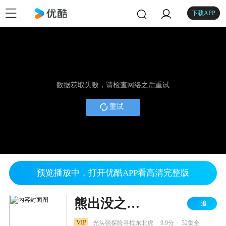
下载APP
数据获取失败，请检查网络之后重试
重试
预览播放中，打开优酷APP看高清完整版
熊出没之探险日记
+追
.
.
VIP
光头强探险寻找东北虎
9.9分
52集全