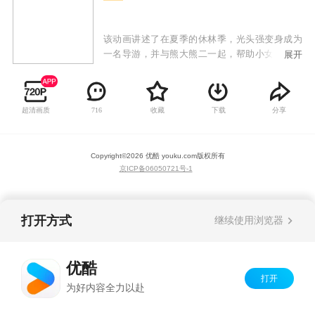
该动画讲述了在夏季的休林季，光头强变身成为
一名导游，并与熊大熊二一起，帮助小女孩赵琳
展开
去往森林深处找寻儿时玩伴东北虎的故事。在寻
虎的探险路上，他们走过美丽神秘的森林、奇妙
的地下世界、缤纷的雪山世界……他们不仅面临
超清画质
收藏
下载
分享
716
自然生存的考验，还要与盗猎者反派斗智斗勇、
拯救动物、帮助有困难的当地人，一场欢乐的奇
妙探险由此开启。
Copyright©
2026
优酷 youku.com
版权所有
京ICP备06050721号-1
打开方式
继续使用浏览器
优酷
打开
为好内容全力以赴