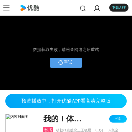
下载APP
数据获取失败，请检查网络之后重试
重试
预览播放中，打开优酷APP看高清完整版
我的！体育老师 TV版
+追
.
.
独播
萌叔张嘉益恋上王晓晨
8.3分
39集全