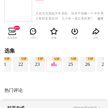
大叔马克面临中年危机，却并不能像一个中年男
人那样妥善应对。王小米一直以来的梦想就是能
展开
被当作公主对待，她以为嫁了和自己母亲一样大
的大叔马克就能实现被宠爱的梦想，但她没想到
享受了大叔的成熟和稳定，就要承受他性格中已
超清画质
收藏
下载
分享
1463
经既定无法和自己磨合的部分。除此之外，王小
米还要应对大叔叛逆腹黑的十五岁女儿马莉，淘
气的五岁儿子马瑙，和自己奶奶年纪相仿的婆
选集
婆，以及想要和前夫马克重修旧好的前妻。作为
VIP
VIP
VIP
VIP
VIP
VI
小后妈的王小米要想得到自己想要的爱情，必须
VIP
21
22
23
25
26
27
逐个搞定这些七七八八的障碍，让这些“二手亲
人”爱上自己，并发自内心地爱上他们。
热门评论