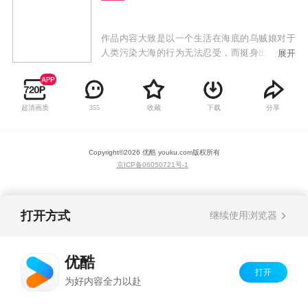
作品内容大致是以一个生活在海底的乌贼娘对于
人类污染大海的行为无法忍受，而挺身出海决定
展开
要教训一下人类而展开的轻松故事。虽然目的是
征服人类，但却因为缺乏常识而被各种各样的新
事物吓到，继而沦为了在一个不起眼的沙滩小店
超清画质
收藏
下载
分享
355
打工的店员，之后的故事以各种联系不紧密的单
元剧形式进行。
Copyright©
2026
优酷 youku.com
版权所有
京ICP备06050721号-1
打开方式
继续使用浏览器
优酷
打开
为好内容全力以赴