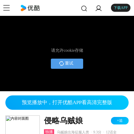
下载APP
请允许cookie存储
重试
预览播放中，打开优酷APP看高清完整版
侵略乌贼娘
+追
.
.
独播
乌贼娘出海征服人类
9.3分
12话全