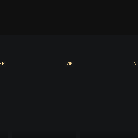
曼 中配版
泽塔奥特曼 日配版
亚刻奥特曼 中配版
VIP
VIP
VI