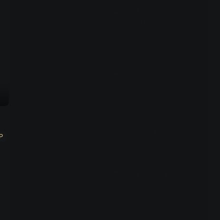
莱姆变怪兽杀害捷德，捷德
最后一刻挽救莱姆
01:37
伏井出K失去所有记忆，再
也不是贝利亚亲信
01:25
小陆的基地被伏井出K发
现，莱姆解除保护
P
01:33
莱姆变成人类，伏井出K抢
走幸运庄有何目的
01:28