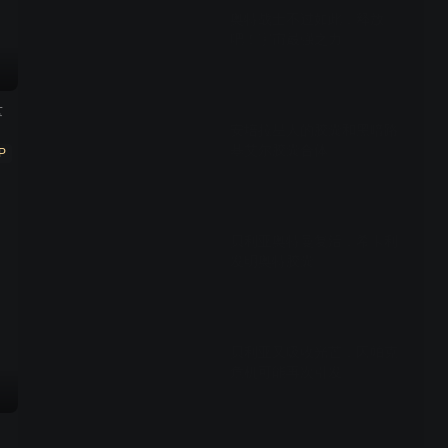
奥特战士不过如此，释放
吧！宇宙最强之力
01:26
量
安培拉星人的胶囊和黑暗路
基艾尔胶囊合体
P
01:37
贝利亚奥特曼复活，希卡利
发明奥特胶囊
01:17
贝利亚又吸收光芒，因帕克
危机可能再次引发
01:16