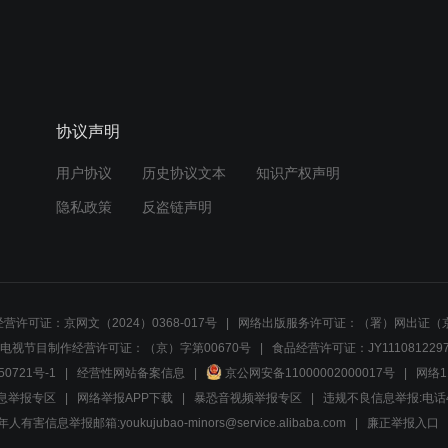
协议声明
用户协议
历史协议文本
知识产权声明
隐私政策
反盗链声明
营许可证：京网文（2024）0368-017号
网络出版服务许可证：（署）网出证（京
电视节目制作经营许可证：（京）字第00670号
食品经营许可证：JY1110812297
50721号-1
经营性网站备案信息
京公网安备11000002000017号
网络1
息举报专区
网络举报APP下载
暴恐音视频举报专区
违规不良信息举报:电话40081
人有害信息举报邮箱:youkujubao-minors@service.alibaba.com
廉正举报入口