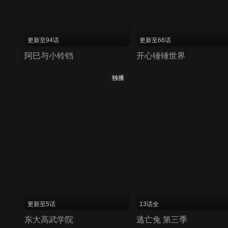
更新至94话
更新至66话
阿巳与小铃铛
开心锤锤世界
独播
更新至5话
13话全
东大高武学院
逃亡兔 第三季