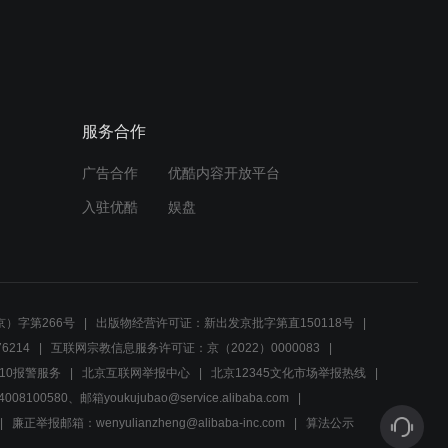
赛罗上场打败怪鸟，10点钟
怪鸟目的是什么
01:25
佩嘉捷德关系断裂，佩嘉独
服务合作
自上街做坏事
广告合作
优酷内容开放平台
01:27
入驻优酷
娱盘
来米找到机械哥莫拉弱点，
捷德请瞄准头部
01:39
）字第266号
出版物经营许可证：新出发京批字第直150118号
焚烧后的残留物变成粒子飞
6214
互联网宗教信息服务许可证：京（2022）0000083
走，空中再次复活
10报警服务
北京互联网举报中心
北京12345文化市场举报热线
00580、邮箱youkujubao@service.alibaba.com
01:28
廉正举报邮箱：wenyulianzheng@alibaba-inc.com
算法公示