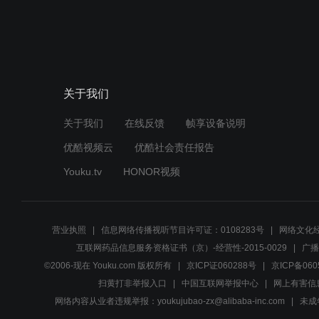
关于我们
关于我们
在线反馈
帧享设备说明
优酷视频云
优酷社会责任报告
Youku.tv
HONOR视频
营业执照
信息网络传播视听节目许可证：0108283号
网络文化经
互联网药品信息服务资格证书（京）-经营性-2015-0029
广播
©2006-现在 Youku.com 版权所有
京ICP证060288号
京ICP备060
扫黄打非举报入口
中国互联网举报中心
网上有害信
网络内容从业者违规举报：youkujubao-zx@alibaba-inc.com
未成年