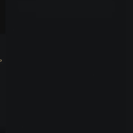
立即续费
选集
25话全
亚刻奥特曼 日配版
捷德奥特曼 中配版
捷德奥特曼 日配
VIP
VIP
VIP
VIP
1
2
3
4
5
6
P
VIP
VIP
VIP
VIP
VIP
VIP
7
8
9
10
12
VIP
VIP
VIP
VIP
VIP
VIP
13
14
15
16
17
18
查看全部
周边视频