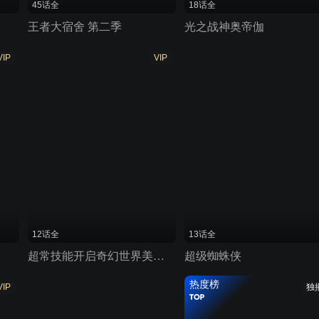
45话全
18话全
王者大宿舍 第二季
光之战神奥帝伽
VIP
VIP
12话全
13话全
超常技能开启奇幻世界美食之旅
超级蜘蛛侠
热度榜
VIP
独