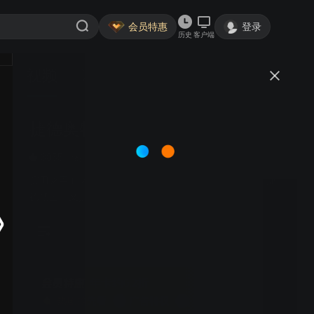
会员特惠
登录
历史
客户端
视频
讨论
299
捷德奥特曼 中配版
简介
3055
热血
格斗
真人
滨田龙臣 山本千寻 | 普通青年朝仓陆发现超能力，既是捷
德战士，又是贝利亚之子，命运交织，战斗救赎。
年卡约6.2折