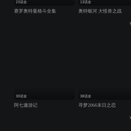
23话全
13话全
赛罗奥特曼格斗全集
奥特银河 大怪兽之战
30话全
38话全
阿七遨游记
寻梦2066末日之恋