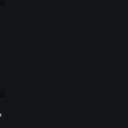
贝利亚已死，伏井出K继承
宝座称霸宇宙
01:26
捷德继承的不是奥特之王的
力量，而是梦想
01:38
伏井出K浑身充满能量，莱
姆被控制杀害捷德
01:31
伏井出K沦为被捕获猎物，
军团机器人瞄准它
播
01:32