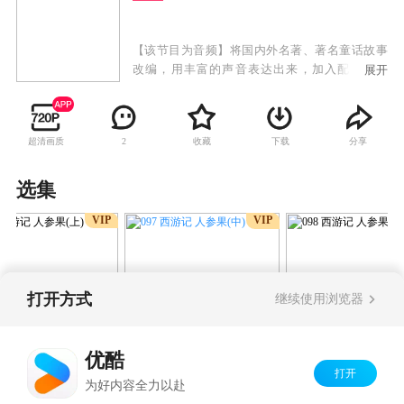
【该节目为音频】将国内外名著、著名童话故事
改编，用丰富的声音表达出来，加入配乐、音
展开
效、以及配合诗文戏曲等，创造独特的故事文
化。使故事集“绘画”、“文学”、“音乐”、“语言”、
戏剧”等艺术形式与一体。传播与分享世界优质故
超清画质
收藏
下载
分享
2
事文化，创造家庭阅读和谐氛围，提高孩子聆听
能力和语言表达能力，培养孩子良好的阅读习惯
和优质文学艺术的鉴赏力。
选集
VIP
VIP
打开方式
继续使用浏览器
097 西游记 人参果(中)
 西游记 人参果(上)
098 西游记 人参果
优酷
打开
Copyright©
2026
优酷 youku.com
版权所有
为好内容全力以赴
京ICP备06050721号-1