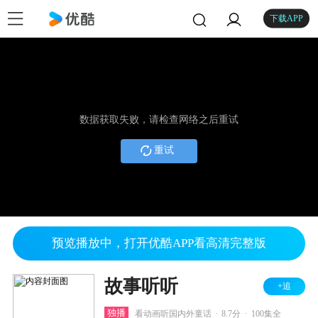
下载APP
数据获取失败，请检查网络之后重试
重试
预览播放中，打开优酷APP看高清完整版
故事听听
+追
.
.
独播
看动画听国内外童话
8.7分
100集全