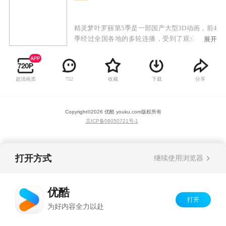
精灵梦叶罗丽第5季是一部国产大型3D动画，前4
季经过全国各地的多轮连播，受到了观众的广泛
展开
关注和喜爱。该故事充满了趣味，奇幻色彩，剧
情紧凑，情节丰满。剧中角色具有中国古典美人
的造型，却有着现代时尚的气息，紧随现在时下
超清画质
收藏
下载
分享
752
流行的中国风，将中国特有的古典文化发挥的淋
漓尽致。
Copyright©
2026
优酷 youku.com
版权所有
京ICP备06050721号-1
打开方式
继续使用浏览器
优酷
打开
为好内容全力以赴