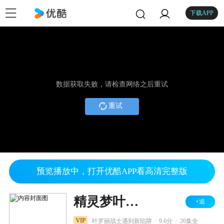
下载APP
数据获取失败，请检查网络之后重试
重试
预览播放中，打开优酷APP看高清完整版
精灵梦叶罗丽 第五季
+追
.
.
VIP
叶罗丽战士遇到新陷阱
9.6分
26集全