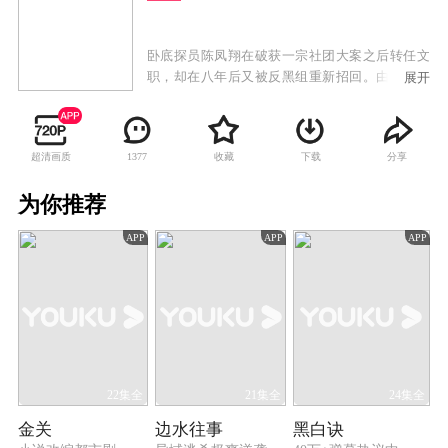
卧底探员陈凤翔在破获一宗社团大案之后转任文
职，却在八年后又被反黑组重新招回。由于现今
展开
江湖上最令人头痛的黑社会头目正是陈凤翔当年
的小弟张志强，陈凤翔重出“江湖”。他加入以张
少钧为首的反黑组团队与新晋恶棍展开周旋，对
超清画质
收藏
下载
分享
1377
手中不乏昔日好友与仇家，这令陈凤翔一度进退
两难。距香港回归还有三年，黑帮打算乘势大干
为你推荐
一票。陈凤翔在调查一宗龙头棍的失踪案件时，
却发现了涉及香港黑社会百年历史的惊天大阴
APP
APP
APP
谋。
22集全
21集全
24集全
金关
边水往事
黑白诀