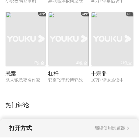
小说改编都市剧
异域逃杀极爽逆袭
40万+弹幕热议中
APP
APP
APP
17集全
40集全
21集全
悬案
杠杆
十宗罪
杀人犯竟变名作家
郭京飞于毅博弈战
10万+评论热议中
热门评论
打开方式
继续使用浏览器
暂无评论