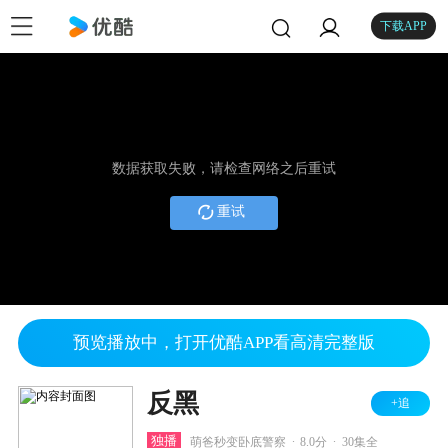
下载APP
数据获取失败，请检查网络之后重试
重试
预览播放中，打开优酷APP看高清完整版
反黑
+追
.
.
独播
萌爸秒变卧底警察
8.0分
30集全