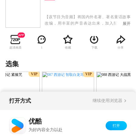
【该节目为音频】将国内外名著、著名童话故事
改编，用丰富的声音表达出来，加入配乐、音
展开
效、以及配合诗文戏曲等，创造独特的故事文
化。使故事集“绘画”、“文学”、“音乐”、“语言”、
戏剧”等艺术形式与一体。传播与分享世界优质故
超清画质
收藏
下载
分享
1
事文化，创造家庭阅读和谐氛围，提高孩子聆听
能力和语言表达能力，培养孩子良好的阅读习惯
和优质文学艺术的鉴赏力。
选集
VIP
VIP
打开方式
继续使用浏览器
087 西游记 智取白龙马
 西游记 紧箍咒
088 西游记 大
(上)
优酷
打开
Copyright©
2026
优酷 youku.com
版权所有
为好内容全力以赴
京ICP备06050721号-1