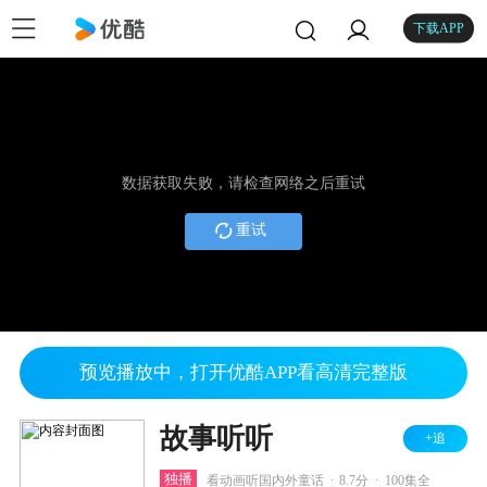
下载APP
数据获取失败，请检查网络之后重试
重试
预览播放中，打开优酷APP看高清完整版
故事听听
+追
.
.
独播
看动画听国内外童话
8.7分
100集全