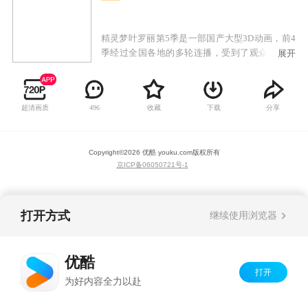
精灵梦叶罗丽第5季是一部国产大型3D动画，前4
季经过全国各地的多轮连播，受到了观众的广泛
展开
关注和喜爱。该故事充满了趣味，奇幻色彩，剧
情紧凑，情节丰满。剧中角色具有中国古典美人
的造型，却有着现代时尚的气息，紧随现在时下
超清画质
收藏
下载
分享
496
流行的中国风，将中国特有的古典文化发挥的淋
漓尽致。
Copyright©
2026
优酷 youku.com
版权所有
京ICP备06050721号-1
打开方式
继续使用浏览器
优酷
打开
为好内容全力以赴