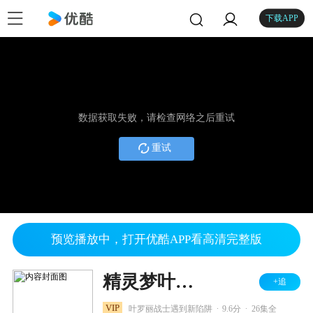
下载APP
数据获取失败，请检查网络之后重试
重试
预览播放中，打开优酷APP看高清完整版
精灵梦叶罗丽 第五季
+追
.
.
VIP
叶罗丽战士遇到新陷阱
9.6分
26集全