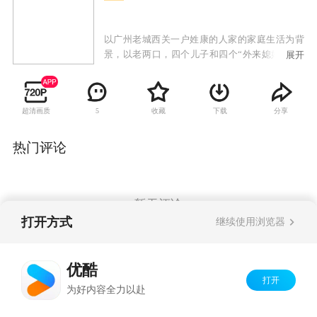
以广州老城西关一户姓康的人家的家庭生活为背
景，以老两口，四个儿子和四个“外来媳妇”之间
展开
的矛盾和碰撞为故事主线，演绎带有浓郁的本地
特色、时代印记和喜剧气氛的家庭生活故事。
超清画质
收藏
下载
分享
5
热门评论
暂无评论
打开方式
继续使用浏览器
Copyright©
2026
优酷 youku.com
版权所有
优酷
京ICP备06050721号-1
打开
为好内容全力以赴