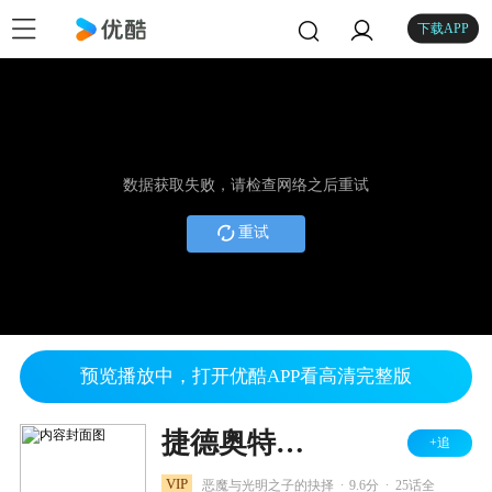
下载APP
数据获取失败，请检查网络之后重试
重试
预览播放中，打开优酷APP看高清完整版
捷德奥特曼 中配版
+追
.
.
VIP
恶魔与光明之子的抉择
9.6分
25话全