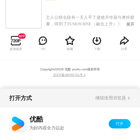
主人公朝仓陆有一天入手了捷德升华器与奥特胶
囊，得到了FUSION RISE（融合上升）变身成捷
展开
德奥特曼的力量。与此同时也知道自己继承了堕
入邪恶的黑暗巨人贝利亚奥特曼的遗传基因。自
己作为在地球长大的普通年轻人，知道了自己其
超清画质
收藏
下载
分享
703
实是贝利亚的儿子。捷德奥特曼，也就是朝仓陆
的命运发生了巨大变化。
Copyright©
2026
优酷 youku.com
版权所有
京ICP备06050721号-1
打开方式
继续使用浏览器
优酷
打开
为好内容全力以赴