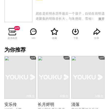
易欢是前明永历帝最后一个孩子，自幼在前明遗
老聚集的明珠谷长大，与朱慈煊、雪倾城、叶默
展开
声、樊倩影等师兄妹一同随师父们习武学艺。长
大之后，易欢一行人离开明珠谷，在师父的授意
下设法接近康熙，试图寻找报家族仇恨的机会。
超清画质
收藏
下载
分享
583
易欢与少年康熙从欢喜冤家到两心相许再到最后
不得不反目为仇，真挚的情感和家族的仇恨成为
为你推荐
横亘在他们之间最大的矛盾。其余少男少女们也
在承担师长们给予重任的同时经历了各自的爱恨
APP
APP
APP
情仇。康熙以仁德治国的理念终于打动了易欢，
使她放弃了仇恨并试图说服小伙伴们不要再为私
仇而引发战乱危害百姓。但最终易欢还是决定离
开皇宫，与康熙就此相忘于世，相记于心。康熙
承诺，会做一代明君，最终一统天下民心，开创
了康乾盛世的局面。
39集全
40集全
24集全
安乐传
长月烬明
清落