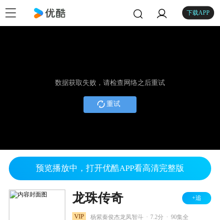
下载APP
数据获取失败，请检查网络之后重试
重试
预览播放中，打开优酷APP看高清完整版
龙珠传奇
+追
.
.
VIP
杨紫秦俊杰龙凤智斗
7.2分
90集全