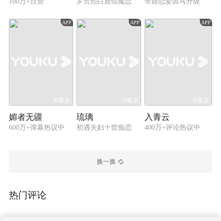
100万+点赞
罗云熙白鹿仙魔恋
带娃恋爱抓马升级
APP
APP
APP
36集全
59集全
36集全
媚者无疆
琉璃
入青云
600万+弹幕热议中
初遇夫妇十世痴恋
400万+评论热议中
换一换
热门评论