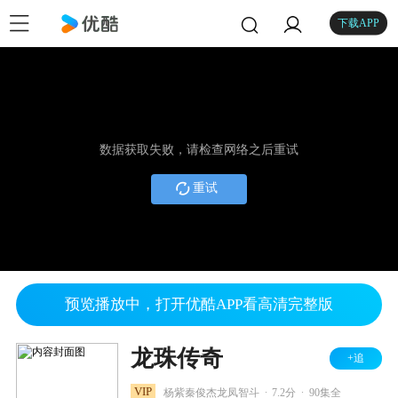
下载APP
数据获取失败，请检查网络之后重试
重试
预览播放中，打开优酷APP看高清完整版
龙珠传奇
+追
.
.
VIP
杨紫秦俊杰龙凤智斗
7.2分
90集全