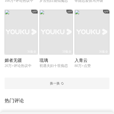
100万+评论热议中
罗云熙白鹿仙魔恋
带娃恋爱抓马升级
APP
APP
APP
36集全
59集全
36集全
媚者无疆
琉璃
入青云
20万+评论热议中
初遇夫妇十世痴恋
80万+点赞
换一换
热门评论