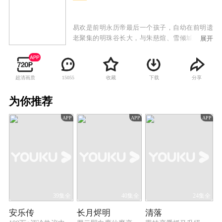
易欢是前明永历帝最后一个孩子，自幼在前明遗
老聚集的明珠谷长大，与朱慈煊、雪倾城、叶默
展开
声、樊倩影等师兄妹一同随师父们习武学艺。长
大之后，易欢一行人离开明珠谷，在师父的授意
下设法接近康熙，试图寻找报家族仇恨的机会。
超清画质
收藏
下载
分享
15055
易欢与少年康熙从欢喜冤家到两心相许再到最后
不得不反目为仇，真挚的情感和家族的仇恨成为
为你推荐
横亘在他们之间最大的矛盾。其余少男少女们也
在承担师长们给予重任的同时经历了各自的爱恨
APP
APP
APP
情仇。康熙以仁德治国的理念终于打动了易欢，
使她放弃了仇恨并试图说服小伙伴们不要再为私
仇而引发战乱危害百姓。但最终易欢还是决定离
开皇宫，与康熙就此相忘于世，相记于心。康熙
承诺，会做一代明君，最终一统天下民心，开创
了康乾盛世的局面。
39集全
40集全
24集全
安乐传
长月烬明
清落