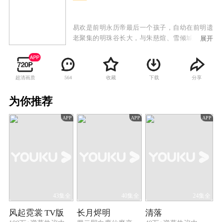
易欢是前明永历帝最后一个孩子，自幼在前明遗
老聚集的明珠谷长大，与朱慈煊、雪倾城、叶默
展开
声、樊倩影等师兄妹一同随师父们习武学艺。长
大之后，易欢一行人离开明珠谷，在师父的授意
下设法接近康熙，试图寻找报家族仇恨的机会。
超清画质
收藏
下载
分享
564
易欢与少年康熙从欢喜冤家到两心相许再到最后
不得不反目为仇，真挚的情感和家族的仇恨成为
为你推荐
横亘在他们之间最大的矛盾。其余少男少女们也
在承担师长们给予重任的同时经历了各自的爱恨
APP
APP
APP
情仇。康熙以仁德治国的理念终于打动了易欢，
使她放弃了仇恨并试图说服小伙伴们不要再为私
仇而引发战乱危害百姓。但最终易欢还是决定离
开皇宫，与康熙就此相忘于世，相记于心。康熙
承诺，会做一代明君，最终一统天下民心，开创
了康乾盛世的局面。
43集全
40集全
24集全
风起霓裳 TV版
长月烬明
清落