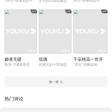
100万+弹幕热议中
罗云熙白鹿仙魔恋
40万+弹幕热议中
APP
APP
APP
36集全
59集全
40集全
媚者无疆
琉璃
千朵桃花一世开
晚安CP凄美绝恋
初遇夫妇十世痴恋
“恶女”攻略战神
换一换
热门评论