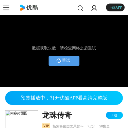
下载APP
数据获取失败，请检查网络之后重试
重试
预览播放中，打开优酷APP看高清完整版
龙珠传奇
+追
.
.
VIP
杨紫秦俊杰龙凤智斗
7.2分
90集全