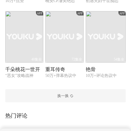
10万+点赞
晚安CP凄美绝恋
初遇夫妇十世痴恋
APP
APP
APP
40集全
72集全
54集全
千朵桃花一世开
重耳传奇
艳骨
“恶女”攻略战神
50万+弹幕热议中
10万+评论热议中
换一换
热门评论