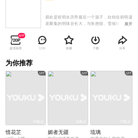
易欢是前明永历帝最后一个孩子，自幼在前明遗
老聚集的明珠谷长大，与朱慈煊、雪倾城、叶默
展开
声、樊倩影等师兄妹一同随师父们习武学艺。长
大之后，易欢一行人离开明珠谷，在师父的授意
下设法接近康熙，试图寻找报家族仇恨的机会。
超清画质
收藏
下载
分享
1220
易欢与少年康熙从欢喜冤家到两心相许再到最后
不得不反目为仇，真挚的情感和家族的仇恨成为
为你推荐
横亘在他们之间最大的矛盾。其余少男少女们也
在承担师长们给予重任的同时经历了各自的爱恨
APP
APP
APP
情仇。康熙以仁德治国的理念终于打动了易欢，
使她放弃了仇恨并试图说服小伙伴们不要再为私
仇而引发战乱危害百姓。但最终易欢还是决定离
开皇宫，与康熙就此相忘于世，相记于心。康熙
承诺，会做一代明君，最终一统天下民心，开创
了康乾盛世的局面。
40集全
36集全
59集全
惜花芷
媚者无疆
琉璃