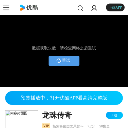
下载APP
数据获取失败，请检查网络之后重试
重试
预览播放中，打开优酷APP看高清完整版
龙珠传奇
+追
.
.
VIP
杨紫秦俊杰龙凤智斗
7.2分
90集全