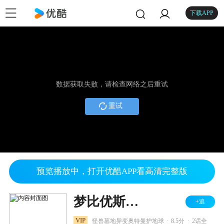
下载APP
数据获取失败，请检查网络之后重试
重试
预览播放中，打开优酷APP看高清完整版
梦比优斯奥特曼外传 复活的恶灵 中文版
+追
.
.
VIP
怪兽墓地异变奥特曼护地球
8.5分
2话全