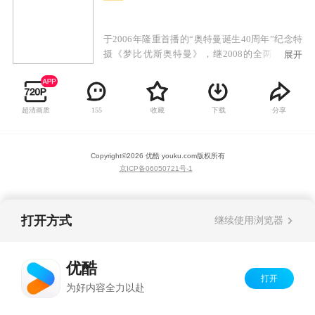
于2006年隆重首播的“奥特曼诞生40周年”纪念特
摄《梦比优斯奥特曼》，继2008的全两集外传
展开
《Armored Darkness》之后，确定在2009年11月
25日、12月22日再接再厉推出崭新的外传系列
《梦比优斯奥特曼 外传 Ghost Rebirth》。这部
超清画质
收藏
下载
分享
155
DVD同样是全两卷完结，而且同样改编自连载中
的同名原作漫画。
Copyright©
2026
优酷 youku.com
版权所有
京ICP备06050721号-1
打开方式
继续使用浏览器
优酷
打开
为好内容全力以赴