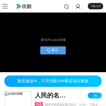
下载APP
请允许cookie存储
重试
预览播放中，打开优酷APP看高清完整版
人民的名义 TV版
+追
.
.
独播
国民经典硬核反腐代表作
8.4分
52集全