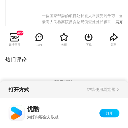
一位国家部委的项目处长被人举报受贿千万，当
最高人民检察院反贪总局侦查处处长侯亮平前来
展开
搜查时，看到的却是一位长相憨厚、衣着朴素
的“老农民”在简陋破败的旧房里吃炸酱面。当这
位腐败分子的面具被最终撕开的同时，与之案件
超清画质
收藏
下载
分享
1904
牵连甚紧的汉东省京州市副市长丁义珍，却在一
位神秘人物的暗中相助下，以反侦察手段逃脱法
网，流亡海外。案件线索终定位于由京州光明湖
热门评论
项目引发的一家汉东省国企大风服装厂的股权争
夺，牵连其中的各派政治势力盘根错节，扑朔迷
离。
暂无评论
打开方式
继续使用浏览器
Copyright©
2026
优酷 youku.com
版权所有
优酷
京ICP备06050721号-1
打开
为好内容全力以赴