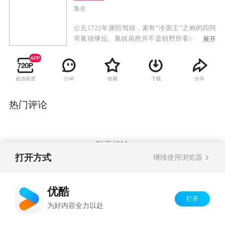
集全
公元1722年康熙驾崩，素有“冷面王”之称的四阿
哥胤禛继位。胤禛虽然并不是朝野所看好的皇位
展开
人选，却是康熙亲自选择的雍正皇帝。他在江
南“煸动”灾民闹事，在城隍庙摆鸿门宴掏走了地
方官和富商二百多万两银子筹款赈灾；他追讨国
超清画质
收藏
下载
分享
2248
库欠款，逼得老臣上吊；刑部冤狱案，他隔岸观
火，让八阿哥和太子斗得两败俱伤；百官行贿
案，他借年羹尧之手血洗江夏镇，使得太子再度
热门评论
被废。雍正当政后出现的山西诺敏案、科场舞弊
案中，雍正杀了一批牵扯进去的朝廷中枢重臣。
西北用兵、数省天灾，急需军费和赈灾，抄贪官
污吏的家财，解决急需。而后的“摊丁入亩、火耗
暂无评论
归公”、“士绅一体当差、一体纳粮”、“河南罢考
打开方式
继续使用浏览器
案”、“铁帽子亲王大殿发难逼宫”、“含泪杀亲
子”等一系列旨在推行新政、抑制官绅敛财和宫廷
Copyright©
2026
优酷 youku.com
版权所有
内部党争、挤压的历史事件贯穿雍正的一生和雍
优酷
京ICP备06050721号-1
正王朝。
打开
为好内容全力以赴