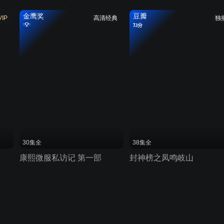
金鹰奖
豆瓣
VIP
高清经典
独
7.1分
30集全
38集全
康熙微服私访记 第一部
封神榜之凤鸣岐山