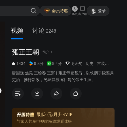
会员特惠
登录
历史
客户端
视频
讨论
2248
雍正王朝
简介
1434
9.5分
9.4分
飞天奖
历史
古装
传记
唐国强 焦晃 王绘春 王辉 | 雍正帝登基后，以铁腕手段整肃
吏治、推行新政，见证其波澜壮阔的帝王生涯。
最低6元/月升SVIP
与家人共享电视端极致观看体验