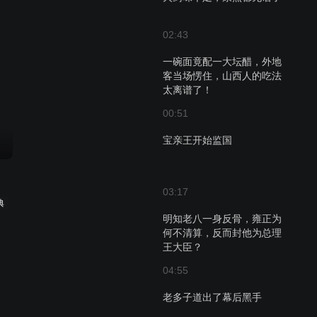
02:43
一碗面竟配一大坛醋，外地
客当场愣住，山西人的吃法
太离谱了！
00:51
宝亲王开始监国
03:17
典
明知老八一身反骨，雍正为
何不清算，反而封他为总理
王大臣？
04:55
老多子道出了幕后黑手