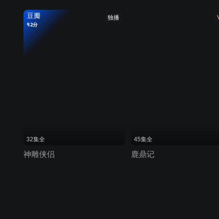
豆瓣
独播
9.2分
32集全
45集全
神雕侠侣
鹿鼎记