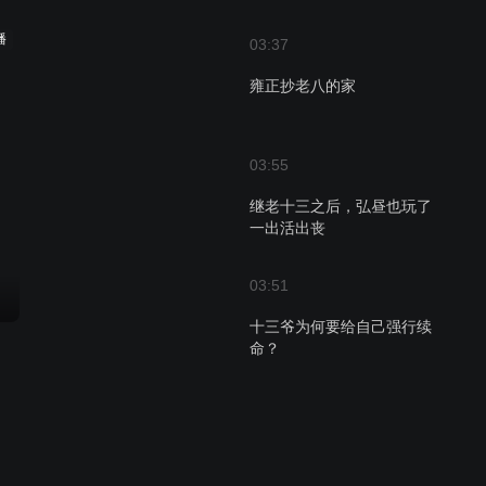
播
03:37
雍正抄老八的家
03:55
继老十三之后，弘昼也玩了
一出活出丧
03:51
十三爷为何要给自己强行续
命？
03:57
八王议政不是危局！竟是雍
正的算计？