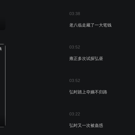
03:38
老八临走藏了一大笔钱
03:52
典
雍正多次试探弘昼
03:52
弘时踏上夺嫡不归路
03:22
弘时又一次被蛊惑