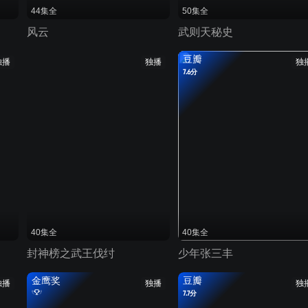
44集全
50集全
风云
武则天秘史
豆瓣
独播
独播
独
7.6分
40集全
40集全
封神榜之武王伐纣
少年张三丰
金鹰奖
豆瓣
独播
独播
独
7.7分