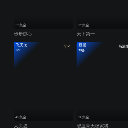
35集全
35集全
步步惊心
天下第一
飞天奖
豆瓣
VIP
高清
7.9分
49集全
30集全
大决战
碧血青天杨家将