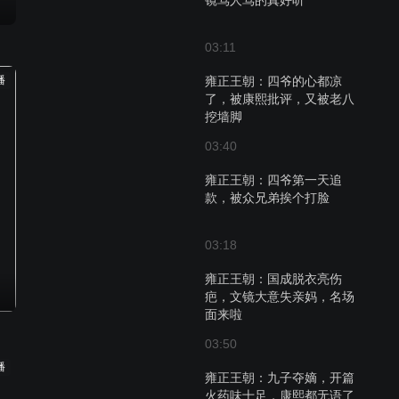
镜骂人骂的真好听
03:11
播
雍正王朝：四爷的心都凉
了，被康熙批评，又被老八
挖墙脚
03:40
雍正王朝：四爷第一天追
款，被众兄弟挨个打脸
03:18
雍正王朝：国成脱衣亮伤
疤，文镜大意失亲妈，名场
面来啦
03:50
播
雍正王朝：九子夺嫡，开篇
火药味十足，康熙都无语了