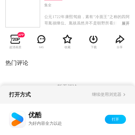
集全
公元1722年康熙驾崩，素有“冷面王”之称的四阿
哥胤禛继位。胤禛虽然并不是朝野所看好的皇位
展开
人选，却是康熙亲自选择的雍正皇帝。他在江
南“煸动”灾民闹事，在城隍庙摆鸿门宴掏走了地
方官和富商二百多万两银子筹款赈灾；他追讨国
超清画质
收藏
下载
分享
645
库欠款，逼得老臣上吊；刑部冤狱案，他隔岸观
火，让八阿哥和太子斗得两败俱伤；百官行贿
案，他借年羹尧之手血洗江夏镇，使得太子再度
热门评论
被废。雍正当政后出现的山西诺敏案、科场舞弊
案中，雍正杀了一批牵扯进去的朝廷中枢重臣。
西北用兵、数省天灾，急需军费和赈灾，抄贪官
污吏的家财，解决急需。而后的“摊丁入亩、火耗
暂无评论
归公”、“士绅一体当差、一体纳粮”、“河南罢考
打开方式
继续使用浏览器
案”、“铁帽子亲王大殿发难逼宫”、“含泪杀亲
子”等一系列旨在推行新政、抑制官绅敛财和宫廷
Copyright©
2026
优酷 youku.com
版权所有
内部党争、挤压的历史事件贯穿雍正的一生和雍
优酷
京ICP备06050721号-1
正王朝。
打开
为好内容全力以赴