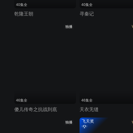
40集全
40集全
乾隆王朝
寻秦记
独播
46集全
46集全
傻儿传奇之抗战到底
天衣无缝
飞天奖
独播