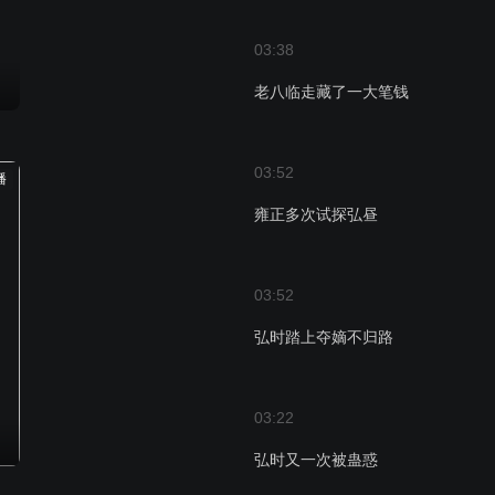
03:38
老八临走藏了一大笔钱
03:52
播
雍正多次试探弘昼
03:52
弘时踏上夺嫡不归路
03:22
弘时又一次被蛊惑