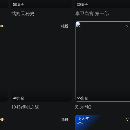
50集全
30集全
武则天秘史
李卫当官 第一部
VIP
独播
VI
40集全
55集全
1945黎明之战
欢乐颂2
飞天奖
VIP
独播
VI