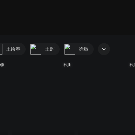
王绘春
王辉
徐敏
独播
独播
独