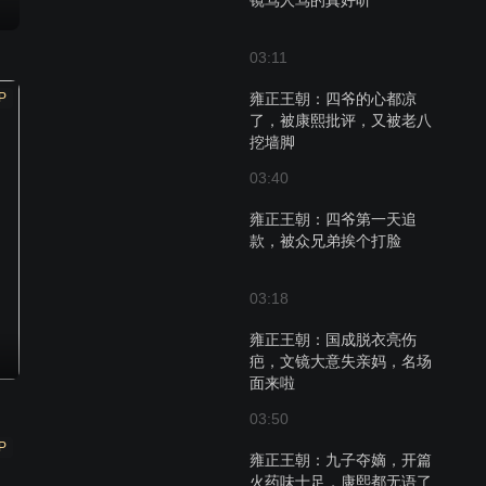
镜骂人骂的真好听
03:11
P
雍正王朝：四爷的心都凉
了，被康熙批评，又被老八
挖墙脚
03:40
雍正王朝：四爷第一天追
款，被众兄弟挨个打脸
03:18
雍正王朝：国成脱衣亮伤
疤，文镜大意失亲妈，名场
面来啦
03:50
P
雍正王朝：九子夺嫡，开篇
火药味十足，康熙都无语了