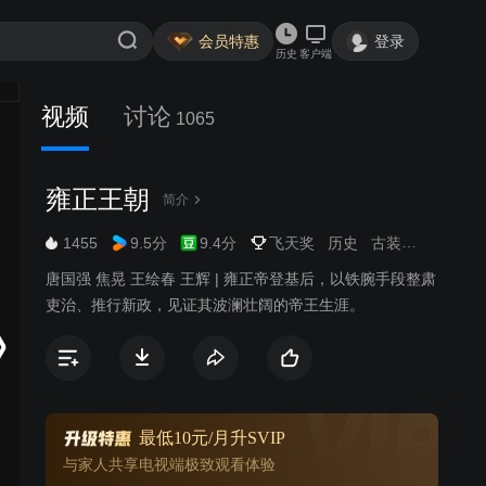
会员特惠
登录
历史
客户端
视频
讨论
1065
雍正王朝
简介
1455
9.5分
9.4分
飞天奖
历史
古装
传记
唐国强 焦晃 王绘春 王辉 | 雍正帝登基后，以铁腕手段整肃
吏治、推行新政，见证其波澜壮阔的帝王生涯。
最低10元/月升SVIP
与家人共享电视端极致观看体验