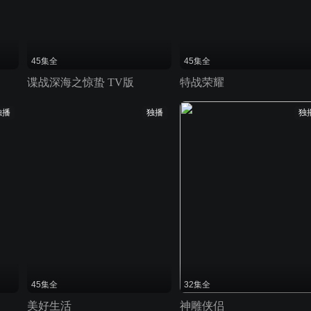
45集全
45集全
谍战深海之惊蛰 TV版
特战荣耀
独播
独播
独
45集全
32集全
美好生活
神雕侠侣