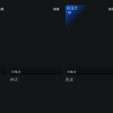
白玉兰
独播
独播
独
50集全
40集全
神话
悬崖