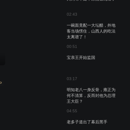
02:43
一碗面竟配一大坛醋，外地
客当场愣住，山西人的吃法
太离谱了！
00:51
宝亲王开始监国
03:17
P
明知老八一身反骨，雍正为
何不清算，反而封他为总理
王大臣？
04:55
老多子道出了幕后黑手