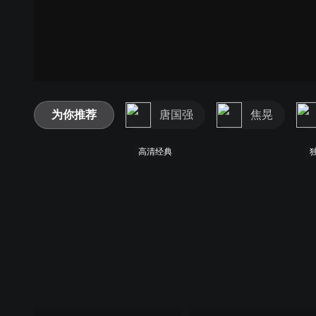
为你推荐
唐国强
焦晃
高清经典