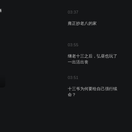
播
03:37
雍正抄老八的家
03:55
继老十三之后，弘昼也玩了
一出活出丧
03:51
十三爷为何要给自己强行续
命？
03:57
八王议政不是危局！竟是雍
正的算计？