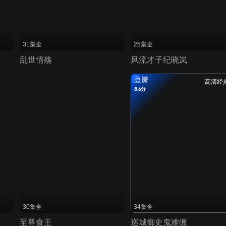
31集全
25集全
乱世情殇
风流才子纪晓岚
豆瓣
高清经
8.6分
30集全
34集全
至尊食王
巡城御史鬼难缠