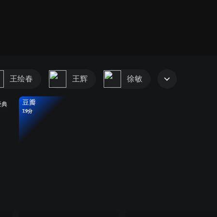
王绘春
王辉
徐敏
豆瓣
经典
7.9分