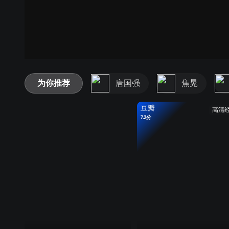
为你推荐
唐国强
焦晃
豆瓣
高清
7.2分