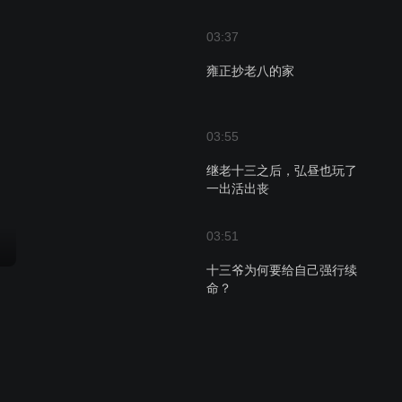
03:37
雍正抄老八的家
03:55
继老十三之后，弘昼也玩了
一出活出丧
03:51
十三爷为何要给自己强行续
命？
03:57
八王议政不是危局！竟是雍
正的算计？