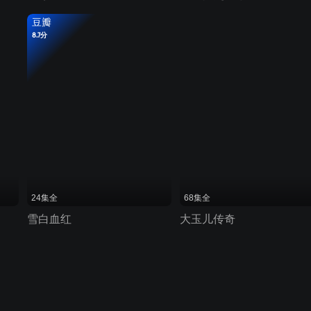
豆瓣
8.7分
24集全
68集全
雪白血红
大玉儿传奇