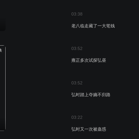
03:38
老八临走藏了一大笔钱
03:52
典
雍正多次试探弘昼
03:52
弘时踏上夺嫡不归路
03:22
弘时又一次被蛊惑