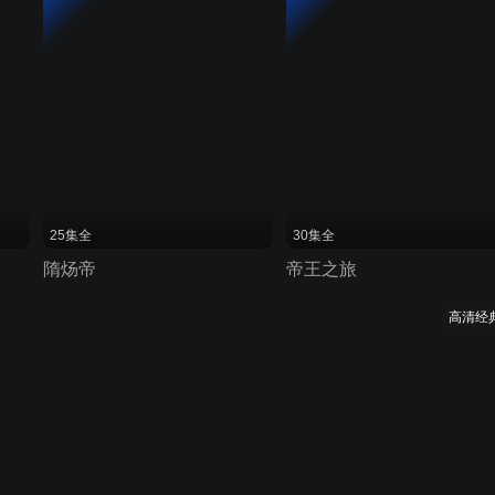
25集全
30集全
隋炀帝
帝王之旅
高清经