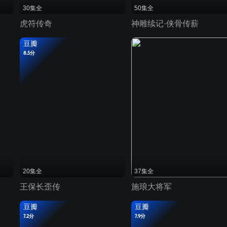
30集全
50集全
虎符传奇
神雕续记·侠骨传薪
豆瓣
8.5分
20集全
37集全
王保长歪传
施琅大将军
豆瓣
豆瓣
7.2分
7.9分