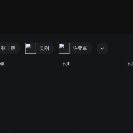
张丰毅
吴刚
许亚军
独播
独播
独