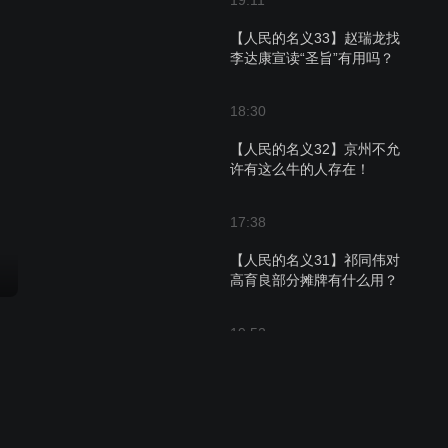
19:11
【人民的名义33】赵瑞龙找
李达康宣读“圣旨”有用吗？
18:30
【人民的名义32】京州不允
许有这么牛的人存在！
17:38
【人民的名义31】祁同伟对
高育良部分摊牌有什么用？
19:52
【人民的名义30】高育良为
何晚上睡不着觉？
17:08