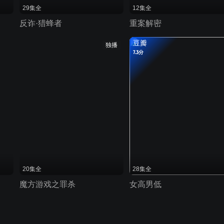
29集全
12集全
反诈·猎蜂者
重案解密
豆瓣
独播
7.3分
20集全
28集全
魔方游戏之罪杀
女高男低