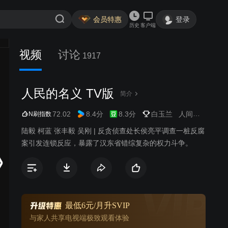
会员特惠
登录
历史
客户端
视频
讨论
1917
人民的名义 TV版
简介
72.02
8.4分
8.3分
白玉兰
人间宝酷
都市
N刷指数
陆毅 柯蓝 张丰毅 吴刚 | 反贪侦查处长侯亮平调查一桩反腐
案引发连锁反应，暴露了汉东省错综复杂的权力斗争。
最低6元/月升SVIP
与家人共享电视端极致观看体验