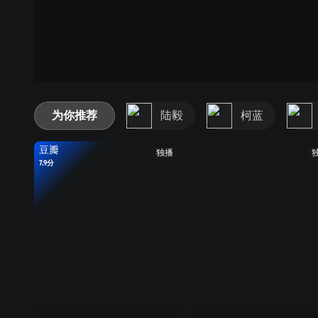
为你推荐
陆毅
柯蓝
豆瓣
独播
7.9分