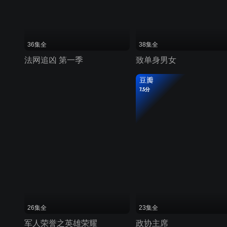
36集全
38集全
法网追凶 第一季
致单身男女
豆瓣
7.5分
26集全
23集全
军人荣誉之英雄荣耀
政协主席