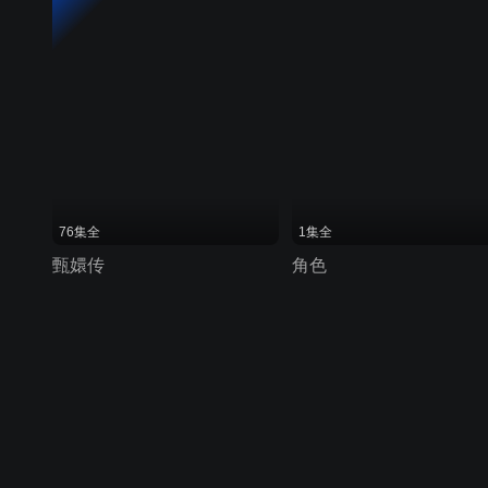
76集全
1集全
甄嬛传
角色