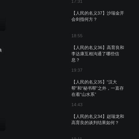
17:31
【人民的名义37】沙瑞金开
会剑指何方？
18:55
【人民的名义36】高育良和
典
李达康互相沟通了哪些信
息？
19:37
【人民的名义35】“汉大
帮”和“秘书帮”之外，一直存
在着“山水系”
14:43
【人民的名义34】赵瑞龙和
高育良的谈判结果如何？