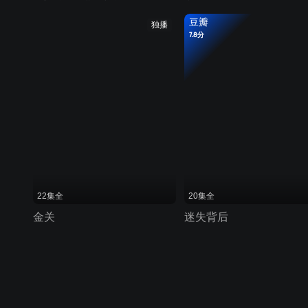
豆瓣
独播
7.8分
22集全
20集全
金关
迷失背后