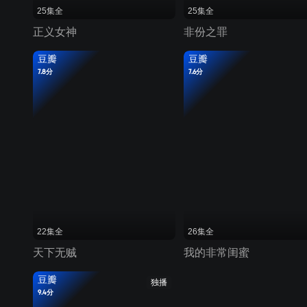
25集全
25集全
正义女神
非份之罪
豆瓣
豆瓣
7.8分
7.6分
22集全
26集全
天下无贼
我的非常闺蜜
豆瓣
独播
9.4分