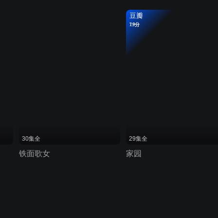
豆瓣
7.9分
30集全
29集全
铁面歌女
家园