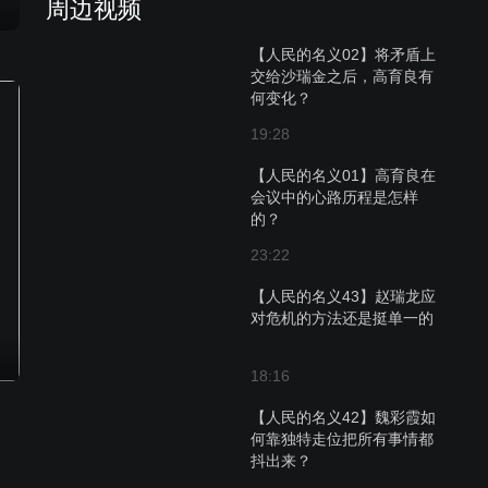
周边视频
【人民的名义02】将矛盾上
交给沙瑞金之后，高育良有
何变化？
19:28
【人民的名义01】高育良在
会议中的心路历程是怎样
的？
23:22
【人民的名义43】赵瑞龙应
对危机的方法还是挺单一的
18:16
【人民的名义42】魏彩霞如
何靠独特走位把所有事情都
抖出来？