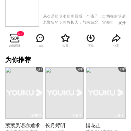
易欢是前明永历帝最后一个孩子，自幼在前明遗
老聚集的明珠谷长大，与朱慈煊、雪倾城、叶默
展开
声、樊倩影等师兄妹一同随师父们习武学艺。长
大之后，易欢一行人离开明珠谷，在师父的授意
下设法接近康熙，试图寻找报家族仇恨的机会。
超清画质
收藏
下载
分享
1160
易欢与少年康熙从欢喜冤家到两心相许再到最后
不得不反目为仇，真挚的情感和家族的仇恨成为
为你推荐
横亘在他们之间最大的矛盾。其余少男少女们也
在承担师长们给予重任的同时经历了各自的爱恨
APP
APP
APP
情仇。康熙以仁德治国的理念终于打动了易欢，
使她放弃了仇恨并试图说服小伙伴们不要再为私
仇而引发战乱危害百姓。但最终易欢还是决定离
开皇宫，与康熙就此相忘于世，相记于心。康熙
承诺，会做一代明君，最终一统天下民心，开创
了康乾盛世的局面。
24集全
40集全
40集全
萦萦夙语亦难求
长月烬明
惜花芷