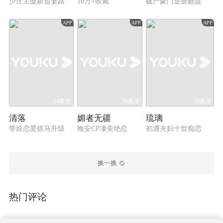
少庄主傲娇追妻路
10万+收藏
破产豪门逆袭翻盘
APP
APP
APP
24集全
36集全
59集全
清落
媚者无疆
琉璃
带娃恋爱抓马升级
晚安CP凄美绝恋
初遇夫妇十世痴恋
换一换
热门评论