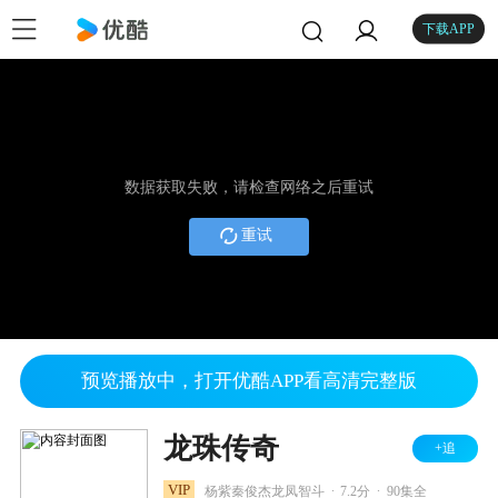
下载APP
数据获取失败，请检查网络之后重试
重试
预览播放中，打开优酷APP看高清完整版
龙珠传奇
+追
.
.
VIP
杨紫秦俊杰龙凤智斗
7.2分
90集全