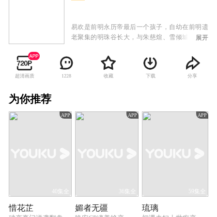
易欢是前明永历帝最后一个孩子，自幼在前明遗
老聚集的明珠谷长大，与朱慈煊、雪倾城、叶默
展开
声、樊倩影等师兄妹一同随师父们习武学艺。长
大之后，易欢一行人离开明珠谷，在师父的授意
下设法接近康熙，试图寻找报家族仇恨的机会。
超清画质
收藏
下载
分享
1228
易欢与少年康熙从欢喜冤家到两心相许再到最后
不得不反目为仇，真挚的情感和家族的仇恨成为
为你推荐
横亘在他们之间最大的矛盾。其余少男少女们也
在承担师长们给予重任的同时经历了各自的爱恨
APP
APP
APP
情仇。康熙以仁德治国的理念终于打动了易欢，
使她放弃了仇恨并试图说服小伙伴们不要再为私
仇而引发战乱危害百姓。但最终易欢还是决定离
开皇宫，与康熙就此相忘于世，相记于心。康熙
承诺，会做一代明君，最终一统天下民心，开创
了康乾盛世的局面。
40集全
36集全
59集全
惜花芷
媚者无疆
琉璃