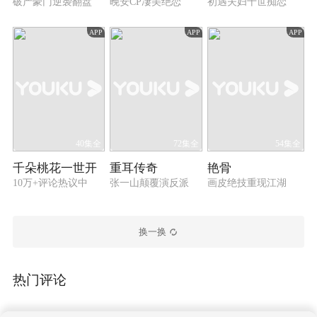
破产豪门逆袭翻盘
晚安CP凄美绝恋
初遇夫妇十世痴恋
APP
APP
APP
40集全
72集全
54集全
千朵桃花一世开
重耳传奇
艳骨
10万+评论热议中
张一山颠覆演反派
画皮绝技重现江湖
换一换
热门评论