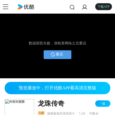
下载APP
数据获取失败，请检查网络之后重试
重试
预览播放中，打开优酷APP看高清完整版
龙珠传奇
+追
.
.
VIP
杨紫秦俊杰龙凤智斗
7.2分
90集全