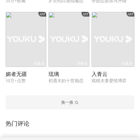
20万+收藏
罗云熙白鹿仙魔恋
带娃恋爱抓马升级
APP
APP
APP
36集全
59集全
36集全
媚者无疆
琉璃
入青云
10万+点赞
初遇夫妇十世痴恋
戏精夫妻爱情博弈
换一换
热门评论