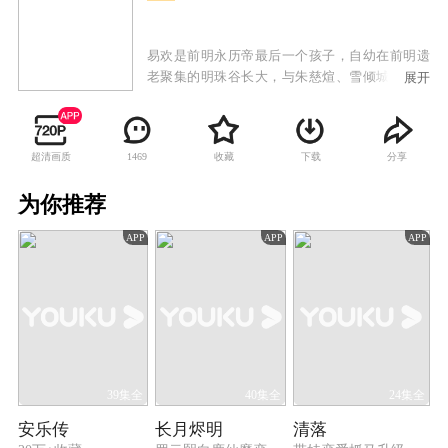
易欢是前明永历帝最后一个孩子，自幼在前明遗
老聚集的明珠谷长大，与朱慈煊、雪倾城、叶默
展开
声、樊倩影等师兄妹一同随师父们习武学艺。长
大之后，易欢一行人离开明珠谷，在师父的授意
下设法接近康熙，试图寻找报家族仇恨的机会。
超清画质
收藏
下载
分享
1469
易欢与少年康熙从欢喜冤家到两心相许再到最后
不得不反目为仇，真挚的情感和家族的仇恨成为
为你推荐
横亘在他们之间最大的矛盾。其余少男少女们也
在承担师长们给予重任的同时经历了各自的爱恨
APP
APP
APP
情仇。康熙以仁德治国的理念终于打动了易欢，
使她放弃了仇恨并试图说服小伙伴们不要再为私
仇而引发战乱危害百姓。但最终易欢还是决定离
开皇宫，与康熙就此相忘于世，相记于心。康熙
承诺，会做一代明君，最终一统天下民心，开创
了康乾盛世的局面。
39集全
40集全
24集全
安乐传
长月烬明
清落