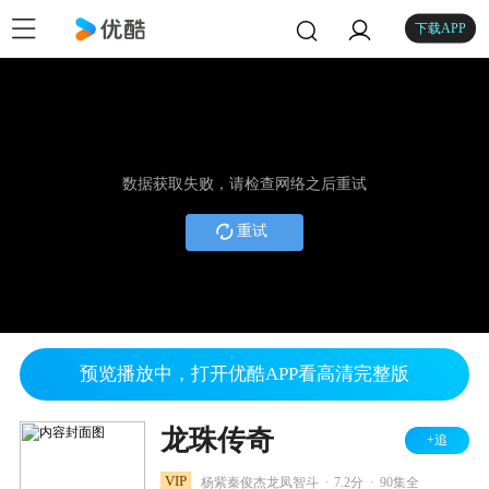
下载APP
数据获取失败，请检查网络之后重试
重试
预览播放中，打开优酷APP看高清完整版
龙珠传奇
+追
.
.
VIP
杨紫秦俊杰龙凤智斗
7.2分
90集全