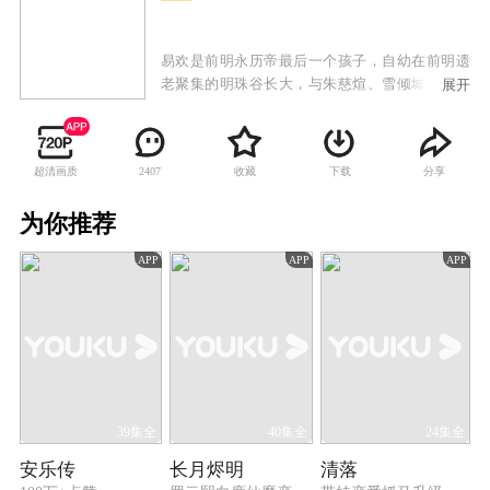
易欢是前明永历帝最后一个孩子，自幼在前明遗
老聚集的明珠谷长大，与朱慈煊、雪倾城、叶默
展开
声、樊倩影等师兄妹一同随师父们习武学艺。长
大之后，易欢一行人离开明珠谷，在师父的授意
下设法接近康熙，试图寻找报家族仇恨的机会。
超清画质
收藏
下载
分享
2407
易欢与少年康熙从欢喜冤家到两心相许再到最后
不得不反目为仇，真挚的情感和家族的仇恨成为
为你推荐
横亘在他们之间最大的矛盾。其余少男少女们也
在承担师长们给予重任的同时经历了各自的爱恨
APP
APP
APP
情仇。康熙以仁德治国的理念终于打动了易欢，
使她放弃了仇恨并试图说服小伙伴们不要再为私
仇而引发战乱危害百姓。但最终易欢还是决定离
开皇宫，与康熙就此相忘于世，相记于心。康熙
承诺，会做一代明君，最终一统天下民心，开创
了康乾盛世的局面。
39集全
40集全
24集全
安乐传
长月烬明
清落