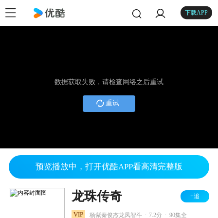
下载APP
数据获取失败，请检查网络之后重试
重试
预览播放中，打开优酷APP看高清完整版
龙珠传奇
+追
.
.
VIP
杨紫秦俊杰龙凤智斗
7.2分
90集全