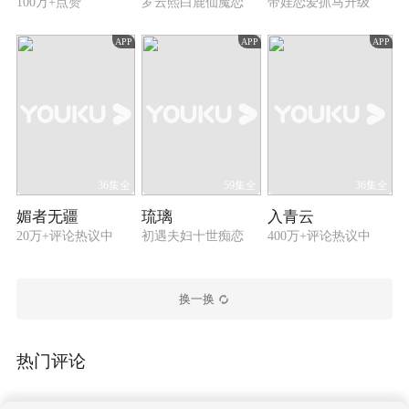
100万+点赞
罗云熙白鹿仙魔恋
带娃恋爱抓马升级
APP
APP
APP
36集全
59集全
36集全
媚者无疆
琉璃
入青云
20万+评论热议中
初遇夫妇十世痴恋
400万+评论热议中
换一换
热门评论