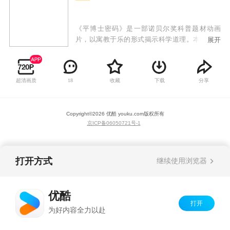
《平博士密码》是一部诺贝尔奖科普题材动画
片，以寓教于乐的形式揭示科学道理。本部动画
展开
片的主角是天才发明家和工程师平博士，他和朋
友们共同乘坐世界上独一无二的飞行球去进行新
的探险，他们不仅仅可以穿梭于时间和空间之
超清画质
收藏
下载
分享
18
中，还可以潜水和深入地下，甚至可以根据需要
改变船体的大小，飞船能够变小为一分子大小，
甚至是一夸克。
Copyright©
2026
优酷 youku.com
版权所有
京ICP备06050721号-1
打开方式
继续使用浏览器
优酷
打开
为好内容全力以赴