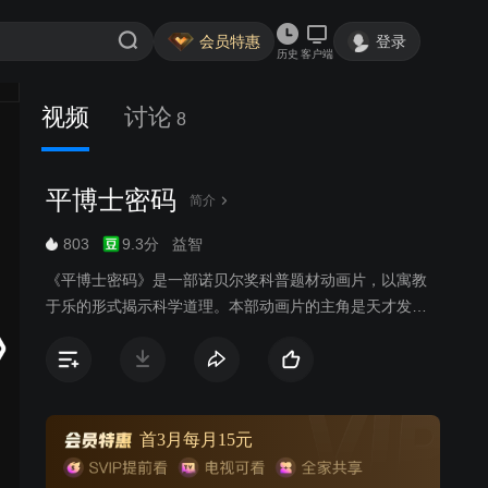
会员特惠
登录
历史
客户端
视频
讨论
8
平博士密码
简介
803
9.3分
益智
《平博士密码》是一部诺贝尔奖科普题材动画片，以寓教
于乐的形式揭示科学道理。本部动画片的主角是天才发明
家和工程师平博士，他和朋友们共同乘坐世界上独一无二
的飞行球去进行新的探险，他们不仅仅可以穿梭于时间和
空间之中，还可以潜水和深入地下，甚至可以根据需要改
变船体的大小，飞船能够变小为一分子大小，甚至是一夸
克。
首3月每月15元