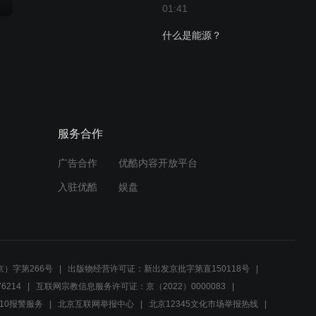
01:41
什么是能源？
00:53
什么是基因？
服务合作
广告合作
优酷内容开放平台
01:37
入驻优酷
娱盘
什么是隐形材料？
00:40
）字第266号
出版物经营许可证：新出发京批字第直150118号
白细胞有什么强大作用？
6214
互联网宗教信息服务许可证：京（2022）0000083
10报警服务
北京互联网举报中心
北京12345文化市场举报热线