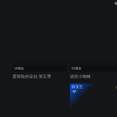
16期全
52期全
爱探险的朵拉 第五季
搞笑小蜘蛛
白玉兰