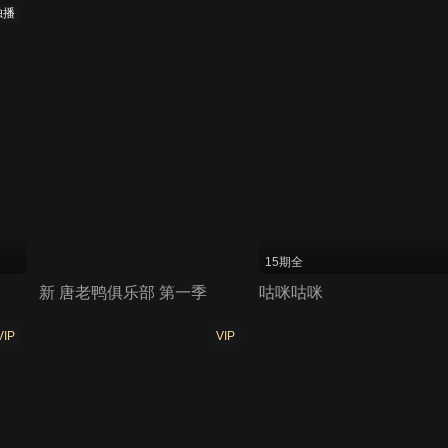
独播
15期全
新 唐老鸭俱乐部 第一季
咕咪咕咪
VIP
VIP