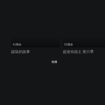
41期全
52期全
鼹鼠的故事
超迷你战士 第六季
独播