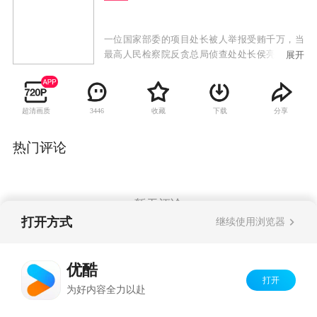
一位国家部委的项目处长被人举报受贿千万，当
最高人民检察院反贪总局侦查处处长侯亮平前来
展开
搜查时，看到的却是一位长相憨厚、衣着朴素
的“老农民”在简陋破败的旧房里吃炸酱面。当这
位腐败分子的面具被最终撕开的同时，与之案件
超清画质
收藏
下载
分享
3446
牵连甚紧的汉东省京州市副市长丁义珍，却在一
位神秘人物的暗中相助下，以反侦察手段逃脱法
网，流亡海外。案件线索终定位于由京州光明湖
热门评论
项目引发的一家汉东省国企大风服装厂的股权争
夺，牵连其中的各派政治势力盘根错节，扑朔迷
离。
暂无评论
打开方式
继续使用浏览器
Copyright©
2026
优酷 youku.com
版权所有
优酷
京ICP备06050721号-1
打开
为好内容全力以赴