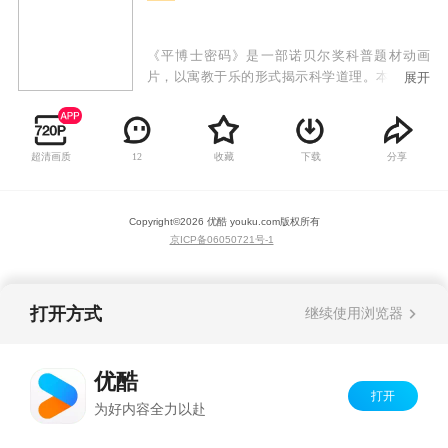
《平博士密码》是一部诺贝尔奖科普题材动画
片，以寓教于乐的形式揭示科学道理。本部动画
展开
片的主角是天才发明家和工程师平博士，他和朋
友们共同乘坐世界上独一无二的飞行球去进行新
的探险，他们不仅仅可以穿梭于时间和空间之
超清画质
收藏
下载
分享
12
中，还可以潜水和深入地下，甚至可以根据需要
改变船体的大小，飞船能够变小为一分子大小，
甚至是一夸克。
Copyright©
2026
优酷 youku.com
版权所有
京ICP备06050721号-1
打开方式
继续使用浏览器
优酷
打开
为好内容全力以赴