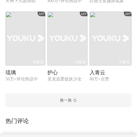
天神下凡渡情劫
400万+评论热议中
白鹿王星越探诡案
APP
APP
APP
59集全
40集全
36集全
琉璃
护心
入青云
50万+评论热议中
灵龙追爱捉妖少女
80万+点赞
换一换
热门评论