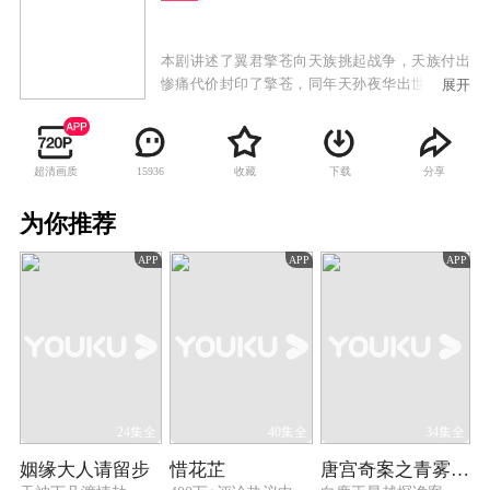
本剧讲述了翼君擎苍向天族挑起战争，天族付出
惨痛代价封印了擎苍，同年天孙夜华出世。七万
展开
年后擎苍逃出封印，青丘狐帝幺女白浅再次将擎
苍封印，但却因此被封法力、记忆和容貌，落入
凡尘与夜华相识、相恋，后被带入天宫。天宫
超清画质
收藏
下载
分享
15936
中，爱慕夜华的素锦屡次陷害白浅，并让白浅误
会夜华冷酷无情，继而又害白浅被挖双眼。白浅
为你推荐
伤心欲绝，产子后，纵身跳下诛仙台，反因诛仙
台戾气破解封印，她恢复记忆，为忘记夜华，饮
APP
APP
APP
下忘情药。百年后二人在东海重逢，夜华认出白
浅，相随相伴，唤醒记忆，再续前缘。面对往日
仇怨，白浅问素锦讨回双眼，怎料又中了素锦的
计，再也不肯原谅夜华。此时擎苍再次醒转，夜
华来不及解释，亲自斩杀擎苍，付出生命封了东
皇钟，面对魂飞魄散的夜华，白浅悔恨自责。幸
而三年后，夜华苏醒，二人再续前缘。
24集全
40集全
34集全
姻缘大人请留步
惜花芷
唐宫奇案之青雾风鸣