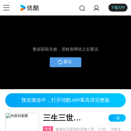
下载APP
数据获取失败，请检查网络之后重试
重试
预览播放中，打开优酷APP看高清完整版
三生三世十里桃花
+追
.
.
独播
杨幂赵又廷绝恋四海八荒
8.3分
58集全