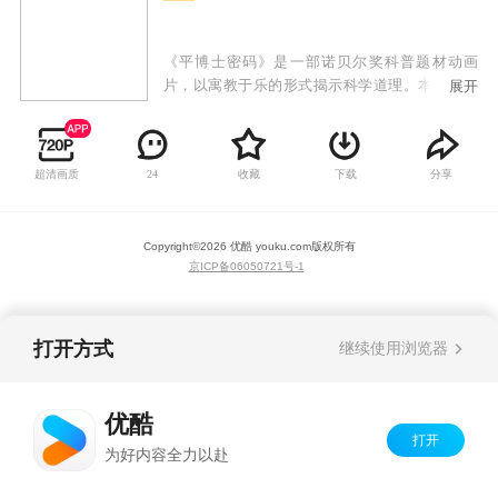
《平博士密码》是一部诺贝尔奖科普题材动画
片，以寓教于乐的形式揭示科学道理。本部动画
展开
片的主角是天才发明家和工程师平博士，他和朋
友们共同乘坐世界上独一无二的飞行球去进行新
的探险，他们不仅仅可以穿梭于时间和空间之
超清画质
收藏
下载
分享
24
中，还可以潜水和深入地下，甚至可以根据需要
改变船体的大小，飞船能够变小为一分子大小，
甚至是一夸克。
Copyright©
2026
优酷 youku.com
版权所有
京ICP备06050721号-1
打开方式
继续使用浏览器
优酷
打开
为好内容全力以赴